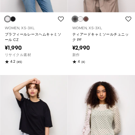
WOMEN, XS-3XL
WOMEN, XS-3XL
ブラフィールレースヘムキャミソ
ティアードキャミソールチュニッ
ール CZ
ク PF
¥1,990
¥2,990
リサイクル素材
新作
4.2
4
(45)
(4)