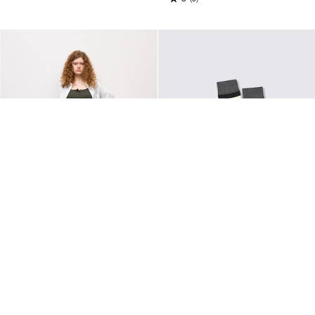
WOMEN, XS-3XL
MEN, 25-27cm-27-29cm
チノタックバレルパンツ UL(丈長
ソックス(マルチボーダー)PF
め)
¥290