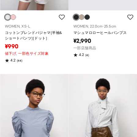
WOMEN, XS-L
WOMEN, 22.0cm-25.5cm
コットンブレンドパジャマ(半袖&
マシュマロローヒールパンプス
ショートパンツ)(ドット)
¥2,990
¥990
一部店舗商品
値下げ,
一部色サイズ対象
4.2
(4)
4.2
(44)