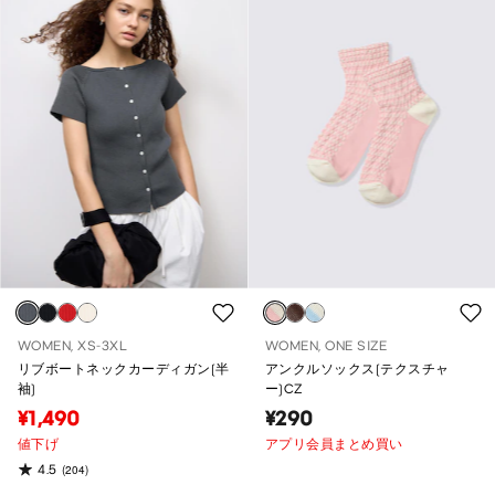
WOMEN, XS-3XL
WOMEN, ONE SIZE
リブボートネックカーディガン(半
アンクルソックス(テクスチャ
袖)
ー)CZ
¥1,490
¥290
値下げ
アプリ会員まとめ買い
4.5
(204)