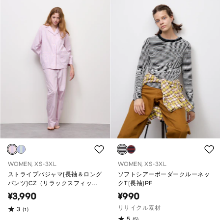
WOMEN, XS-3XL
WOMEN, XS-3XL
ストライプパジャマ(長袖＆ロング
ソフトシアーボーダークルーネッ
パンツ)CZ（リラックスフィッ
クT(長袖)PF
ト）
¥3,990
¥990
リサイクル素材
3
(1)
5
(5)