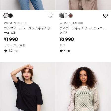
WOMEN, XS-3XL
WOMEN, XS-3XL
ブラフィールレースヘムキャミソ
ティアードキャミソールチュニッ
ール CZ
ク PF
¥1,990
¥2,990
リサイクル素材
新作
4.2
4
(45)
(4)