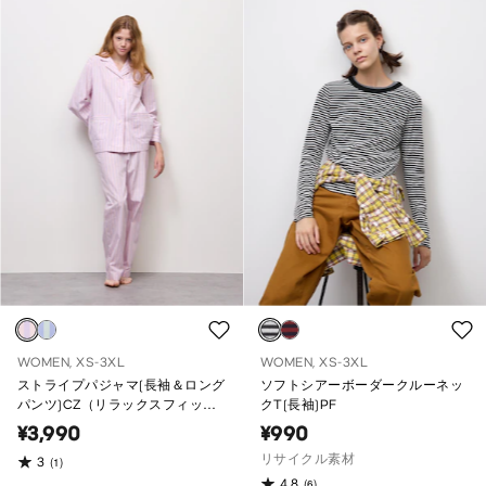
WOMEN, XS-3XL
WOMEN, XS-3XL
ストライプパジャマ(長袖＆ロング
ソフトシアーボーダークルーネッ
パンツ)CZ（リラックスフィッ
クT(長袖)PF
ト）
¥3,990
¥990
リサイクル素材
3
(1)
4.8
(6)