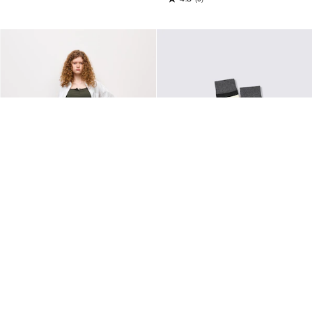
WOMEN, XS-3XL
MEN, 25-27cm-27-29cm
チノタックバレルパンツ UL(丈長
ソックス(マルチボーダー)PF
め)
¥290