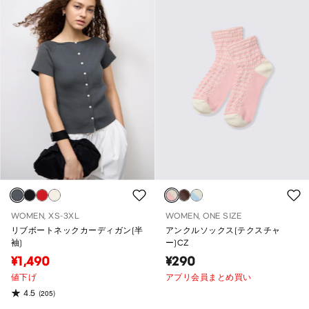
WOMEN, XS-3XL
WOMEN, ONE SIZE
リブボートネックカーディガン(半
アンクルソックス(テクスチャ
袖)
ー)CZ
¥1,490
¥290
値下げ
アプリ会員まとめ買い
4.5
(205)