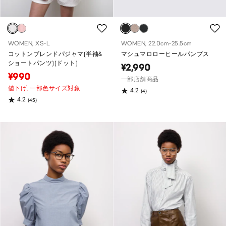
WOMEN, XS-L
WOMEN, 22.0cm-25.5cm
コットンブレンドパジャマ(半袖&
マシュマロローヒールパンプス
ショートパンツ)(ドット)
¥2,990
¥990
一部店舗商品
値下げ,
一部色サイズ対象
4.2
(4)
4.2
(45)