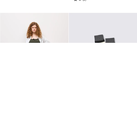
WOMEN, XS-3XL
MEN, 25-27cm-27-29cm
チノタックバレルパンツ UL(丈長
ソックス(マルチボーダー)PF
め)
¥290