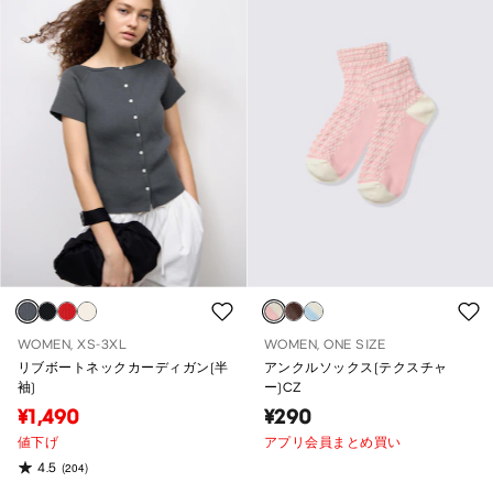
WOMEN, XS-3XL
WOMEN, ONE SIZE
リブボートネックカーディガン(半
アンクルソックス(テクスチャ
袖)
ー)CZ
¥1,490
¥290
値下げ
アプリ会員まとめ買い
4.5
(204)