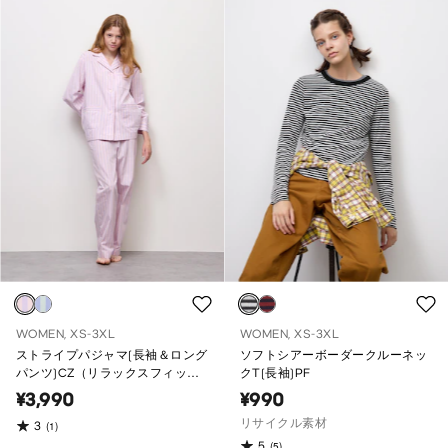
WOMEN, XS-3XL
WOMEN, XS-3XL
ストライプパジャマ(長袖＆ロング
ソフトシアーボーダークルーネッ
パンツ)CZ（リラックスフィッ
クT(長袖)PF
ト）
¥3,990
¥990
リサイクル素材
3
(1)
5
(5)