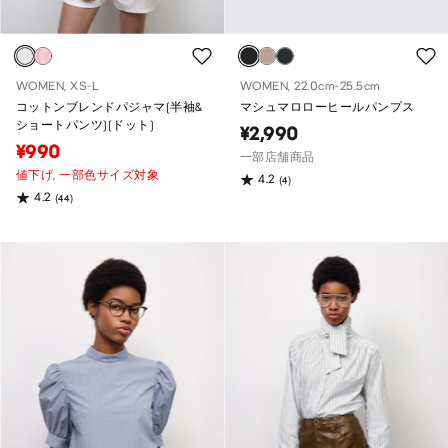
WOMEN, XS-L
WOMEN, 22.0cm-25.5cm
コットンブレンドパジャマ(半袖&
マシュマロローヒールパンプス
ショートパンツ)(ドット)
¥2,990
¥990
一部店舗商品
値下げ,
一部色サイズ対象
4.2
(4)
4.2
(44)