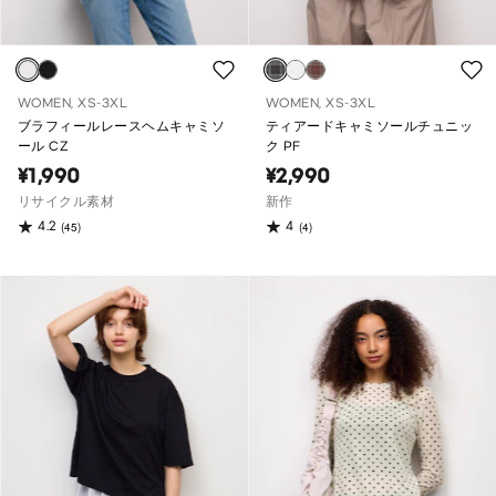
WOMEN, XS-3XL
WOMEN, XS-3XL
ブラフィールレースヘムキャミソ
ティアードキャミソールチュニッ
ール CZ
ク PF
¥1,990
¥2,990
リサイクル素材
新作
4.2
4
(45)
(4)