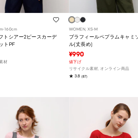
cm-160cm
WOMEN, XS-M
Sソフトシアー2ピースカーデ
ブラフィールペプラムキャミ
ットPF
ル(丈長め)
¥990
素材
値下げ
リサイクル素材, オンライン商品
(87)
3.8