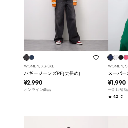
WOMEN, XS-3XL
WOMEN, S
バギージーンズPF(丈長め)
スーパー
¥2,990
¥1,990
オンライン商品
一部店舗商
(5)
4.2