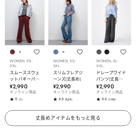
WOMEN, XS-
WOMEN, XS-
WOMEN, XL-
3XL
3XL
XXL
スムーススウェ
スリムフレアジ
ドレープワイド
ットバギーパン
ーンズ(丈長め)
パンツ(丈長め
ツ MN(丈長め)
75.0cm)
¥2,990
¥2,990
¥2,990
オンライン商品
オンライン商品
オンライン商品
5
4.5
4.6
(1)
(524)
(146)
丈長めアイテムをもっと見る