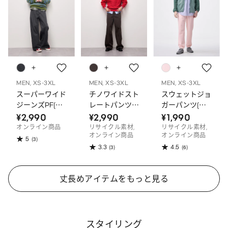
MEN, XS-3XL
MEN, XS-3XL
MEN, XS-3XL
スーパーワイド
チノワイドスト
スウェットジョ
ジーンズPF(丈
レートパンツ
ガーパンツ(丈
長め)
CL(丈長め)
長め74.0～
¥2,990
¥2,990
¥1,990
78.0cm)
オンライン商品
リサイクル素材,
リサイクル素材,
オンライン商品
オンライン商品
5
(3)
3.3
4.5
(3)
(6)
丈長めアイテムをもっと見る
スタイリング