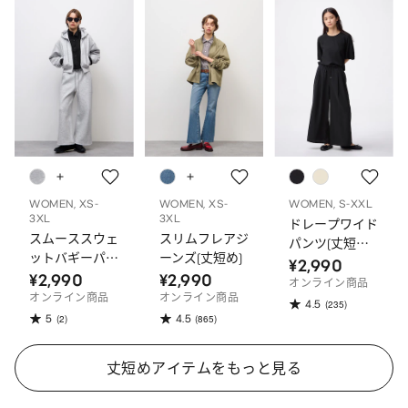
WOMEN, XS-
WOMEN, XS-
WOMEN, S-XXL
3XL
3XL
ドレープワイド
スムーススウェ
スリムフレアジ
パンツ(丈短め
ットバギーパン
ーンズ(丈短め)
61.0cm)
¥2,990
ツ MN(丈短め)
¥2,990
¥2,990
オンライン商品
オンライン商品
オンライン商品
4.5
(235)
5
4.5
(2)
(865)
丈短めアイテムをもっと見る