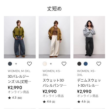
丈短め
WOMEN, M-3XL
WOMEN, XS-
WOMEN, XS-
3XL
3XL
3Dバレルジー
スウェット3D
デニムスウェッ
ンズ UL(丈短
バレルパンツ
ト3Dバレルパ
め)
¥2,990
UL(丈短め)
ンツ UL(丈短
¥2,990
¥2,990
オンライン商品
め)
オンライン商品
オンライン商品
4.3
(92)
4.6
4.6
(3)
(3)