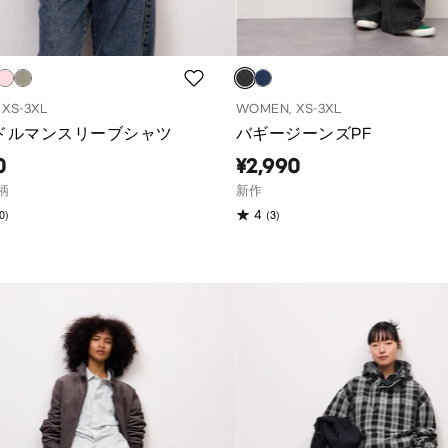
XS-3XL
WOMEN, XS-3XL
ドルマンスリーブシャツ
バギージーンズPF
0
¥2,990
柄
新作
0)
(3)
4