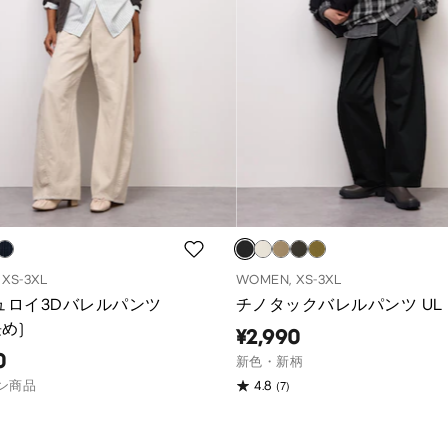
XS-3XL
WOMEN, XS-3XL
ュロイ3Dバレルパンツ
チノタックバレルパンツ UL
長め)
¥2,990
0
新色・新柄
(7)
ン商品
4.8