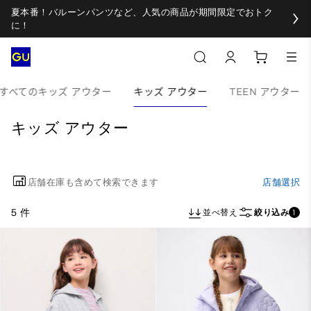
夏本番！バルーンパンツなど、人気の商品が期間限定でおトク
に！
すべてのキッズ アウター
キッズ アウター
TEEN アウター
キッズ アウター
店舗在庫も含めて検索できます
店舗選択
5 件
並べ替え
絞り込み
1