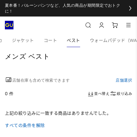
夏本番！バルーンパンツなど、人気の商品が期間限定でおトク
に！
カ
ジャケット
コート
ベスト
ウォームパデッド（WAR
メンズ ベスト
店舗在庫も含めて検索できます
店舗選択
0 件
並べ替え
絞り込み
上記の絞り込みに一致する商品はありませんでした。
すべての条件を解除