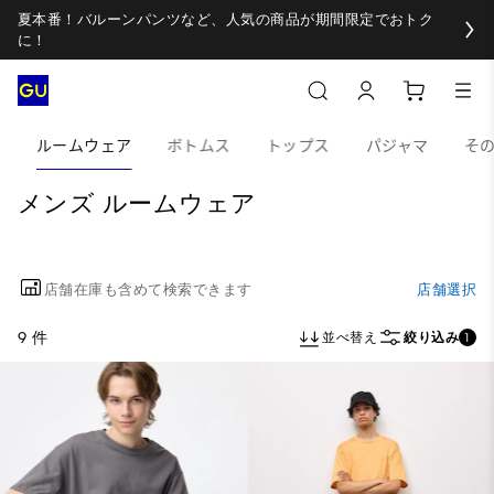
夏本番！バルーンパンツなど、人気の商品が期間限定でおトク
に！
ルームウェア
ボトムス
トップス
パジャマ
そ
メンズ ルームウェア
店舗在庫も含めて検索できます
店舗選択
9 件
並べ替え
絞り込み
1