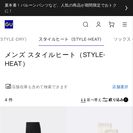
夏本番！バルーンパンツなど、人気の商品が期間限定でおトク
に！
TYLE-DRY）
スタイルヒート（STYLE-HEAT）
ソックス
メンズ スタイルヒート（STYLE-
HEAT）
店舗在庫も含めて検索できます
店舗選択
4 件
並べ替え
絞り込み
1