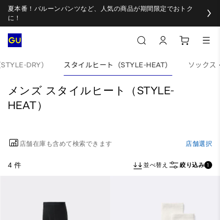
夏本番！バルーンパンツなど、人気の商品が期間限定でおトク
に！
TYLE-DRY）
スタイルヒート（STYLE-HEAT）
ソックス
メンズ スタイルヒート（STYLE-
HEAT）
店舗在庫も含めて検索できます
店舗選択
4 件
並べ替え
絞り込み
1