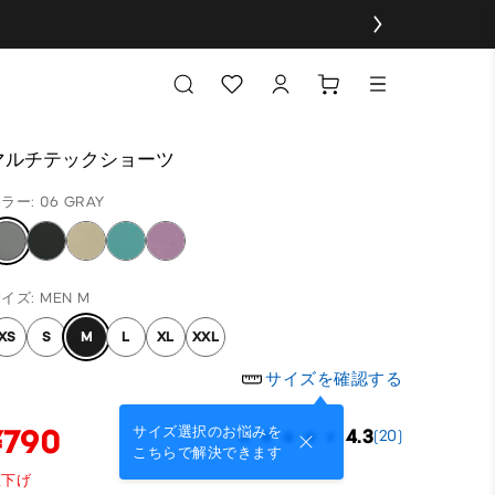
マルチテックショーツ
ラー: 06 GRAY
イズ: MEN M
XS
S
M
L
XL
XXL
サイズを確認する
¥790
サイズ選択のお悩みを
4.3
(20)
こちらで解決できます
値下げ