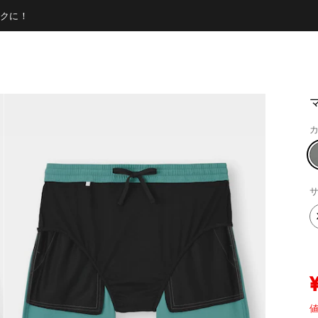
クに！
カ
サ