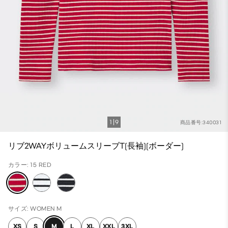
1
9
商品番号:340031
リブ2WAYボリュームスリーブT(長袖)(ボーダー)
カラー: 15 RED
サイズ: WOMEN M
XS
S
M
L
XL
XXL
3XL