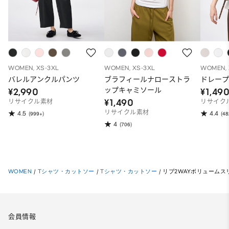
WOMEN, XS-3XL
WOMEN, XS-3XL
WOMEN, 
バレルアンクルパンツ
ブラフィールナローストラ
ドレープ
ップキャミソール
¥2,990
¥1,49
¥1,490
リサイクル素材
リサイク
リサイクル素材
4.5
4.4
(999+)
(48
4
(706)
WOMEN
/
Tシャツ・カットソー
/
Tシャツ・カットソー
/
リブ2WAYボリュームスリ
会員情報