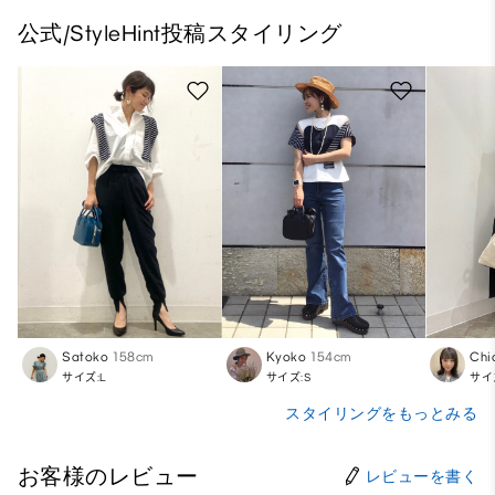
公式/StyleHint投稿スタイリング
Satoko
158cm
Kyoko
154cm
Chi
サイズ:L
サイズ:S
サイ
スタイリングをもっとみる
お客様のレビュー
レビューを書く