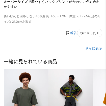
オーバーサイズで着やすくバックプリントがかわいい色も合わ
せやすい
あいゆめじ
回答しない
40代
身長: 166 - 170cm
体重: 61 - 65kg
足のサ
イズ: 27.0cm
北海道
報告
役に立った 0
さらに表示
一緒に見られている商品