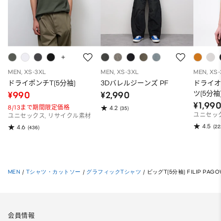
MEN, XS-3XL
MEN, XS-3XL
MEN, XS
ドライポンチT(5分袖)
3Dバレルジーンズ PF
ドライ
ツ(5分袖
¥990
¥2,990
¥1,99
8/13まで期間限定価格
4.2
(35)
ユニセッ
ユニセックス, リサイクル素材
4.5
(22
4.6
(436)
MEN
/
Tシャツ・カットソー
/
グラフィックTシャツ
/
ビッグT(5分袖) FILIP PAGO
会員情報