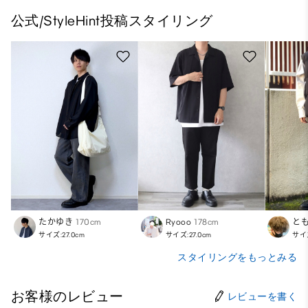
公式/StyleHint投稿スタイリング
たかゆき
170cm
Ryooo
178cm
と
サイズ:27.0cm
サイズ:27.0cm
サイズ
スタイリングをもっとみる
お客様のレビュー
レビューを書く