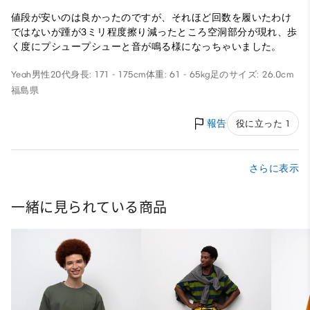
値段が安いのは良かったのですが、それほど回数を履いたわけ
ではないが踵が3ミリ程度擦り減ったところ空洞部分が現れ、歩
く度にプシュープシューと音が鳴る様になっちゃいました。
Yeah
男性
20代
身長: 171 - 175cm
体重: 61 - 65kg
足のサイズ: 26.0cm
福島県
報告
役に立った 1
さらに表示
一緒に見られている商品