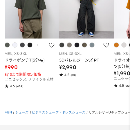
MEN, XS-3XL
MEN, XS-3XL
MEN, XS
ドライポンチT(5分袖)
3Dバレルジーンズ PF
ドライ
ツ(5分袖
¥990
¥2,990
¥1,99
8/13まで期間限定価格
4.2
(33)
ユニセッ
ユニセックス, リサイクル素材
4.5
(22
4.6
(434)
MEN
/
シューズ
/
ビジネスシューズ・ドレスシューズ
/
リアルレザーUチップシュ