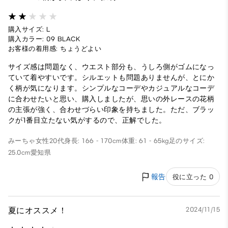
購入サイズ: L
購入カラー: 09 BLACK
お客様の着用感: ちょうどよい
サイズ感は問題なく、ウエスト部分も、うしろ側がゴムになっ
ていて着やすいです。シルエットも問題ありませんが、とにか
く柄が気になります。シンプルなコーデやカジュアルなコーデ
に合わせたいと思い、購入しましたが、思いの外レースの花柄
の主張が強く、合わせづらい印象を持ちました。ただ、ブラッ
クが1番目立たない気がするので、正解でした。
みーちゃ
女性
20代
身長: 166 - 170cm
体重: 61 - 65kg
足のサイズ:
25.0cm
愛知県
報告
役に立った 0
夏にオススメ！
2024/11/15