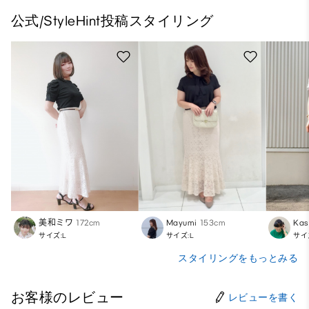
公式/StyleHint投稿スタイリング
美和ミワ
172cm
Mayumi
153cm
Kas
サイズ:L
サイズ:L
サイ
スタイリングをもっとみる
お客様のレビュー
レビューを書く