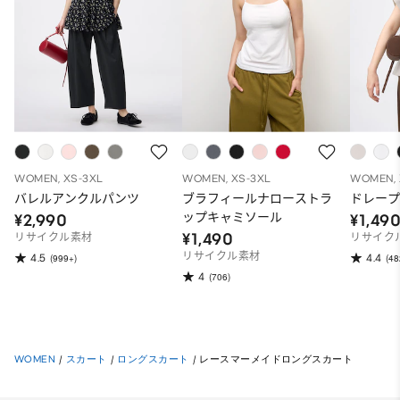
WOMEN, XS-3XL
WOMEN, XS-3XL
WOMEN, 
バレルアンクルパンツ
ブラフィールナローストラ
ドレープ
ップキャミソール
¥2,990
¥1,49
¥1,490
リサイクル素材
リサイク
リサイクル素材
4.5
4.4
(999+)
(48
4
(706)
WOMEN
/
スカート
/
ロングスカート
/
レースマーメイドロングスカート