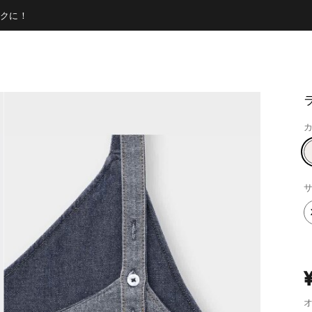
クに！
カ
サ