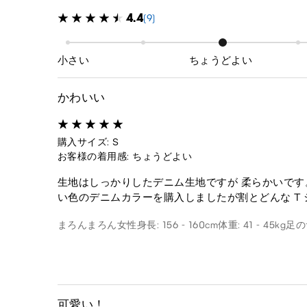
4.4
(9)
小さい
ちょうどよい
かわいい
購入サイズ: S
お客様の着用感: ちょうどよい
生地はしっかりしたデニム生地ですが 柔らかいで
い色のデニムカラーを購入しましたが割とどんな T
まろんまろん
女性
身長: 156 - 160cm
体重: 41 - 45kg
足のサ
可愛い！