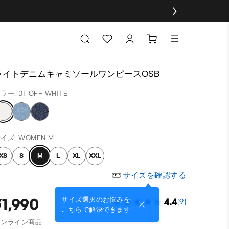
ライトデニムキャミソールワンピースOSB
ラー: 01 OFF WHITE
イズ: WOMEN M
XS
S
M
L
XL
XXL
サイズを確認する
¥1,990
サイズ選択のお悩みを
4.4
(9)
こちらで解決できます
オンライン商品