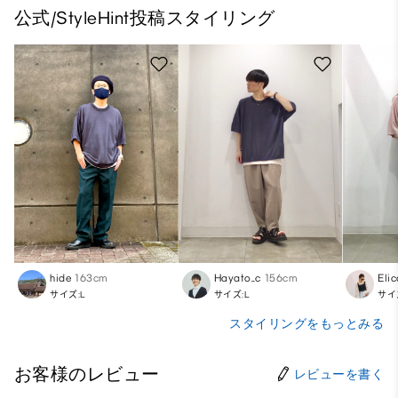
公式/StyleHint投稿スタイリング
hide
163cm
Hayato_c
156cm
Eli
サイズ:L
サイズ:L
サイ
スタイリングをもっとみる
お客様のレビュー
レビューを書く