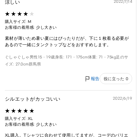
涼しい
2022/7/14
購入サイズ: M
お客様の着用感: 少し大きい
素材が薄いため暑い夏にはぴったりだが、下に１枚着る必要が
あるので一緒にタンクトップなどをおすすめします。
ぐしゃぐしゃ
男性
15 - 19歳
身長: 171 - 175cm
体重: 71 - 75kg
足のサ
イズ: 27.0cm
群馬県
報告
役に立った 0
シルエットがカッコいい
2022/6/19
購入サイズ: XL
お客様の着用感: 少し大きい
XL購入。Tシャツに合わせて使用してますが、コーデのバリエ