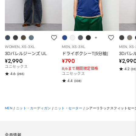
WOMEN, XS-3XL
MEN, XS-3XL
MEN, XS
3Dバレルジーンズ UL
ドライボクシーT(5分袖)
3Dバレ
¥2,990
¥790
¥2,99
ユニセックス
8/6まで期間限定価格
4.2
(33
4.6
(265)
ユニセックス
4.4
(338)
MEN
/
ニット・カーディガン
/
ニット・セーター
/
シアーリラックスフィットセーター
会員情報