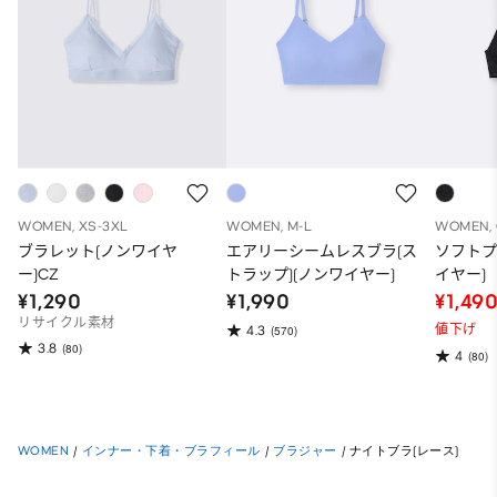
WOMEN, XS-3XL
WOMEN, M-L
WOMEN, 
ブラレット(ノンワイヤ
エアリーシームレスブラ(ス
ソフトプ
ー)CZ
トラップ)(ノンワイヤー)
イヤー)
¥1,290
¥1,990
¥1,49
リサイクル素材
値下げ
4.3
(570)
3.8
(80)
4
(80)
WOMEN
/
インナー・下着・ブラフィール
/
ブラジャー
/
ナイトブラ(レース)