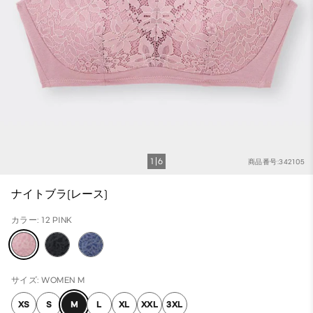
1
6
商品番号:342105
ナイトブラ(レース)
カラー: 12 PINK
サイズ: WOMEN M
XS
S
M
L
XL
XXL
3XL