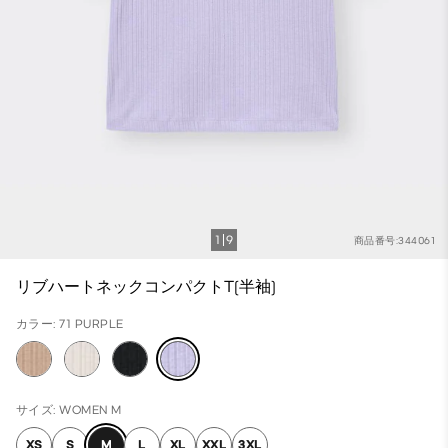
1
9
商品番号:344061
リブハートネックコンパクトT(半袖)
カラー: 71 PURPLE
サイズ: WOMEN M
XS
S
M
L
XL
XXL
3XL