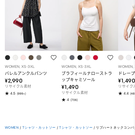
WOMEN, XS-3XL
WOMEN, XS-3XL
WOMEN, 
バレルアンクルパンツ
ブラフィールナローストラ
ドレープ
ップキャミソール
¥2,990
¥1,49
¥1,490
リサイクル素材
リサイク
リサイクル素材
4.5
4.4
(999+)
(48
4
(706)
WOMEN
/
Tシャツ・カットソー
/
Tシャツ・カットソー
/
リブハートネックコンパク