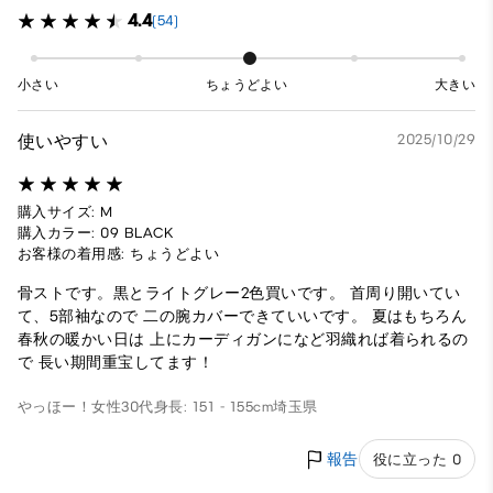
4.4
(54)
小さい
ちょうどよい
大きい
使いやすい
2025/10/29
購入サイズ: M
購入カラー: 09 BLACK
お客様の着用感: ちょうどよい
骨ストです。黒とライトグレー2色買いです。 首周り開いてい
て、5部袖なので 二の腕カバーできていいです。 夏はもちろん
春秋の暖かい日は 上にカーディガンになど羽織れば着られるの
で 長い期間重宝してます！
やっほー！
女性
30代
身長: 151 - 155cm
埼玉県
報告
役に立った 0