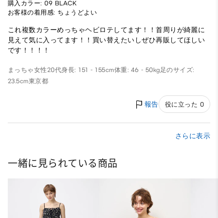
購入カラー: 09 BLACK
お客様の着用感: ちょうどよい
これ複数カラーめっちゃヘビロテしてます！！首周りが綺麗に
見えて気に入ってます！！買い替えたいしぜひ再販してほしい
です！！！！
まっちゃ
女性
20代
身長: 151 - 155cm
体重: 46 - 50kg
足のサイズ:
23.5cm
東京都
報告
役に立った 0
さらに表示
一緒に見られている商品