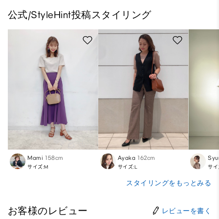
公式/StyleHint投稿スタイリング
Mami
158cm
Ayaka
162cm
Syu
サイズ:M
サイズ:L
サイ
スタイリングをもっとみる
お客様のレビュー
レビューを書く