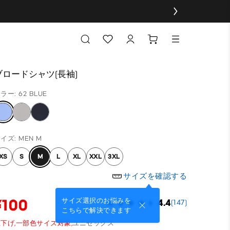
ブロードシャツ(長袖)
ラー: 62 BLUE
イズ: MEN M
XS
S
M
L
XL
XXL
3XL
サイズを確認する
¥100
サイズ選択のお悩みを
4.4
(147)
こちらで解決できます
下げ,
一部色サイズ対象,
ユニセックス