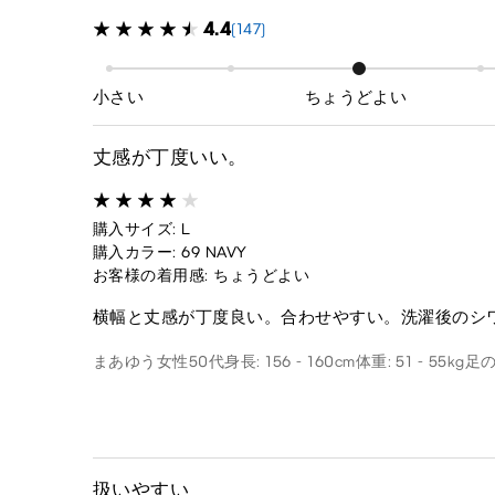
4.4
(147)
小さい
ちょうどよい
丈感が丁度いい。
購入サイズ: L
購入カラー: 69 NAVY
お客様の着用感: ちょうどよい
横幅と丈感が丁度良い。合わせやすい。洗濯後のシ
まあゆう
女性
50代
身長: 156 - 160cm
体重: 51 - 55kg
足の
扱いやすい