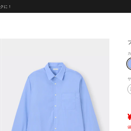
クに！
カ
サ
値