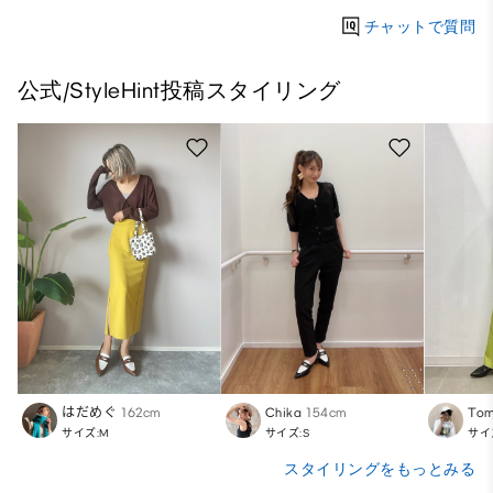
チャットで質問
公式/StyleHint投稿スタイリング
はだめぐ
162cm
Chika
154cm
To
サイズ:M
サイズ:S
サイ
スタイリングをもっとみる