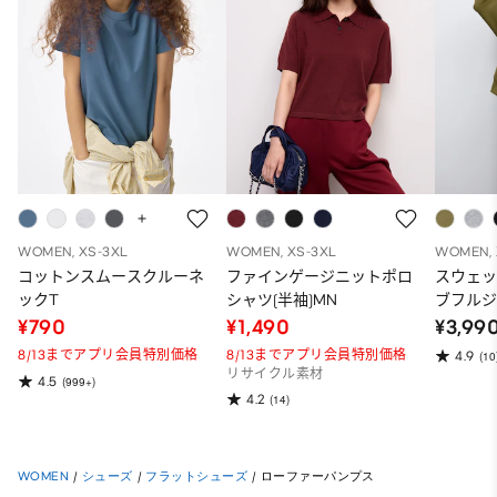
WOMEN, XS-3XL
WOMEN, XS-3XL
WOMEN, 
コットンスムースクルーネ
ファインゲージニットポロ
スウェ
ックT
シャツ(半袖)MN
ブフルジ
ーパー
¥790
¥1,490
¥3,99
ット）
8/13までアプリ会員特別価格
8/13までアプリ会員特別価格
4.9
(10
リサイクル素材
4.5
(999+)
4.2
(14)
WOMEN
/
シューズ
/
フラットシューズ
/
ローファーパンプス