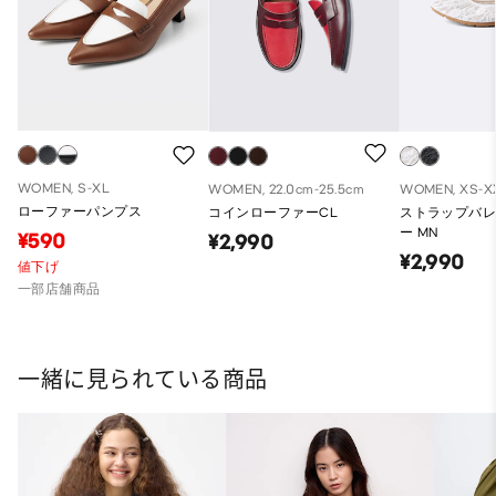
WOMEN, S-XL
WOMEN, 22.0cm-25.5cm
WOMEN, XS-X
ローファーパンプス
コインローファーCL
ストラップバ
ー MN
¥590
¥2,990
¥2,990
値下げ
一部店舗商品
一緒に見られている商品