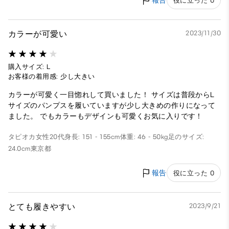
報告
役に立った 0
カラーが可愛い
2023/11/30
購入サイズ: L
お客様の着用感: 少し大きい
カラーが可愛く一目惚れして買いました！ サイズは普段からL
サイズのパンプスを履いていますが少し大きめの作りになって
ました。 でもカラーもデザインも可愛くお気に入りです！
タピオカ
女性
20代
身長: 151 - 155cm
体重: 46 - 50kg
足のサイズ:
24.0cm
東京都
報告
役に立った 0
とても履きやすい
2023/9/21