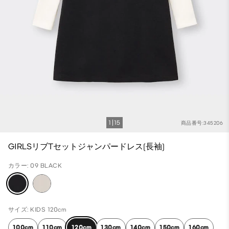
1
15
商品番号:345206
GIRLSリブTセットジャンパードレス(長袖)
カラー: 09 BLACK
サイズ: KIDS 120cm
100cm
110cm
120cm
130cm
140cm
150cm
160cm