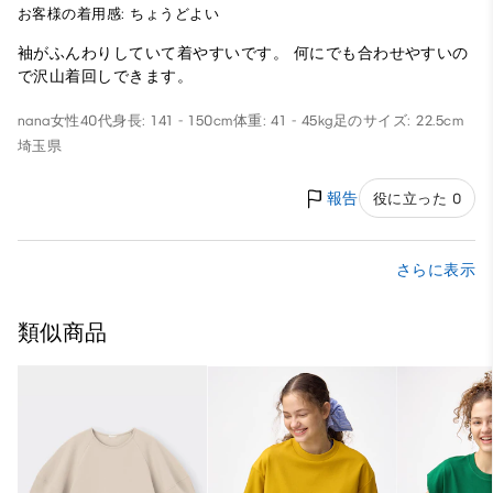
お客様の着用感: ちょうどよい
袖がふんわりしていて着やすいです。 何にでも合わせやすいの
で沢山着回しできます。
nana
女性
40代
身長: 141 - 150cm
体重: 41 - 45kg
足のサイズ: 22.5cm
埼玉県
報告
役に立った 0
さらに表示
類似商品