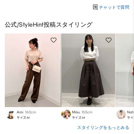
チャットで質問
公式/StyleHint投稿スタイリング
Ami
160cm
Miku
155cm
Nat
サイズ:M
サイズ:M
サイ
スタイリングをもっとみる