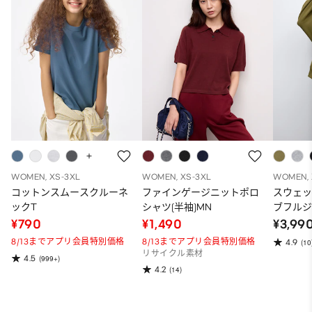
WOMEN, XS-3XL
WOMEN, XS-3XL
WOMEN, 
コットンスムースクルーネ
ファインゲージニットポロ
スウェ
ックT
シャツ(半袖)MN
ブフルジ
ーパー
¥790
¥1,490
¥3,99
ット）
8/13までアプリ会員特別価格
8/13までアプリ会員特別価格
4.9
(10
リサイクル素材
4.5
(999+)
4.2
(14)