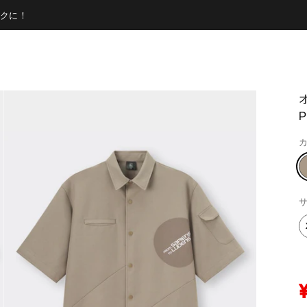
クに！
P
カ
サ