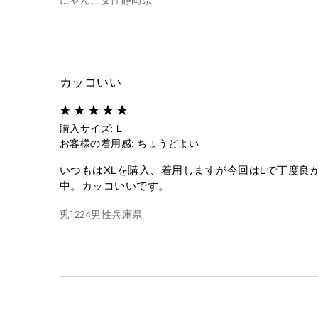
にゃんこ
女性
静岡県
カッコいい
購入サイズ: L
お客様の着用感: ちょうどよい
いつもはXLを購入、着用しますが今回はLで丁度良
中。カッコいいです。
兎1224
男性
兵庫県