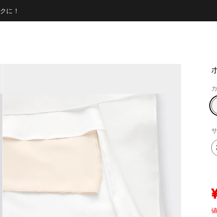
クに！
カ
サ