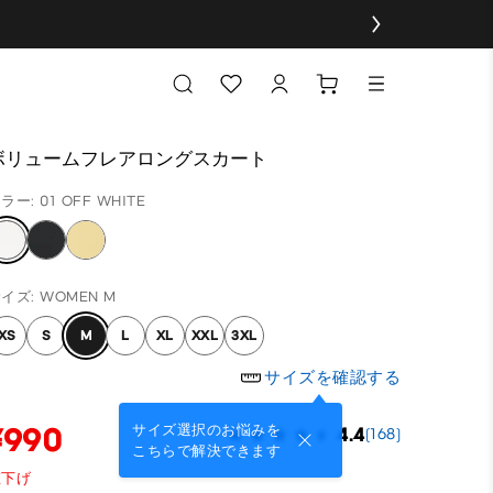
ボリュームフレアロングスカート
ラー: 01 OFF WHITE
イズ: WOMEN M
XS
S
M
L
XL
XXL
3XL
サイズを確認する
¥990
サイズ選択のお悩みを
4.4
(168)
こちらで解決できます
値下げ