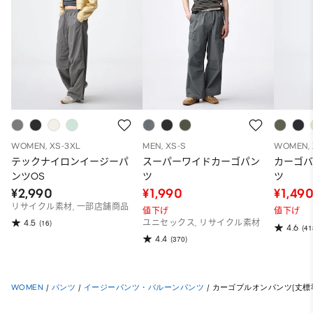
WOMEN, XS-3XL
MEN, XS-S
WOMEN, 
テックナイロンイージーパ
スーパーワイドカーゴパン
カーゴ
ンツOS
ツ
ツ
¥2,990
¥1,990
¥1,49
リサイクル素材, 一部店舗商品
値下げ
値下げ
4.5
(16)
ユニセックス, リサイクル素材
4.6
(41
4.4
(370)
WOMEN
/
パンツ
/
イージーパンツ・バルーンパンツ
/
カーゴプルオンパンツ(丈標準67