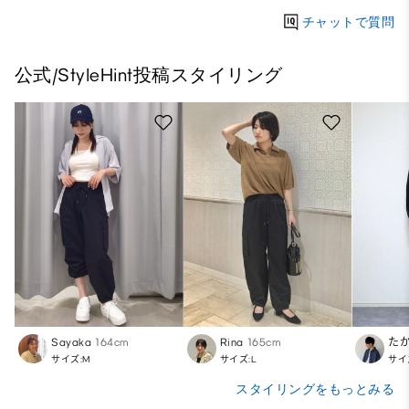
チャットで質問
公式/StyleHint投稿スタイリング
Sayaka
164cm
Rina
165cm
た
サイズ:M
サイズ:L
サイ
スタイリングをもっとみる