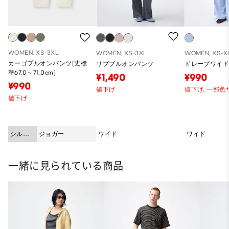
WOMEN, XS-3XL
WOMEN, XS-3XL
WOMEN, XS-X
カーゴプルオンパンツ(丈標
リブプルオンパンツ
ドレープワイ
準67.0～71.0cm)
¥1,490
¥990
¥990
値下げ
値下げ,
一部色
値下げ
シルエ
ジョガー
ワイド
ワイド
ット
一緒に見られている商品