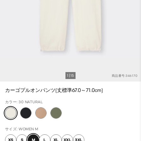
1
15
商品番号:346170
カーゴプルオンパンツ(丈標準67.0～71.0cm)
カラー: 30 NATURAL
サイズ: WOMEN M
XS
S
M
L
XL
XXL
3XL