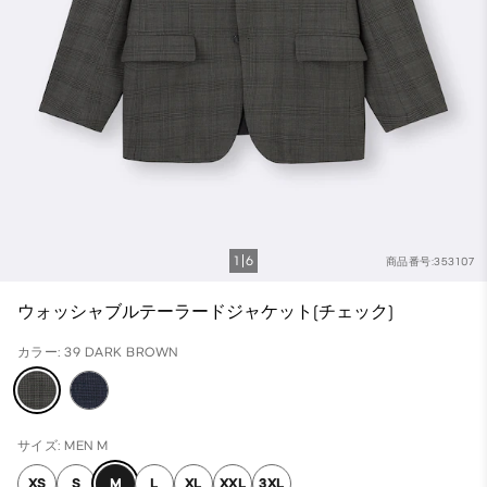
1
6
商品番号:353107
ウォッシャブルテーラードジャケット(チェック)
カラー: 39 DARK BROWN
サイズ: MEN M
XS
S
M
L
XL
XXL
3XL