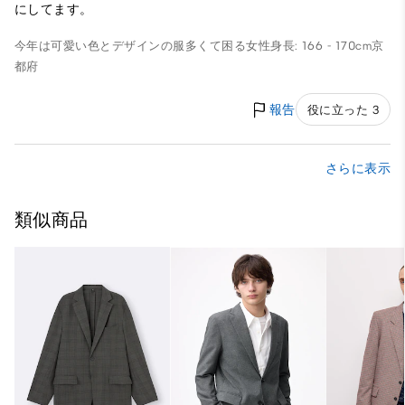
にしてます。
今年は可愛い色とデザインの服多くて困る
女性
身長: 166 - 170cm
京
都府
報告
役に立った 3
さらに表示
類似商品