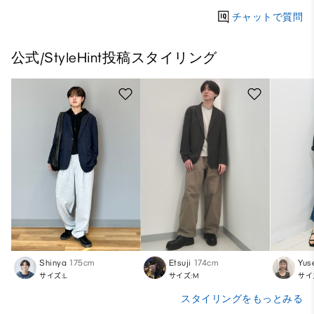
チャットで質問
公式/StyleHint投稿スタイリング
Shinya
175cm
Etsuji
174cm
Yus
サイズ:L
サイズ:M
サイ
スタイリングをもっとみる