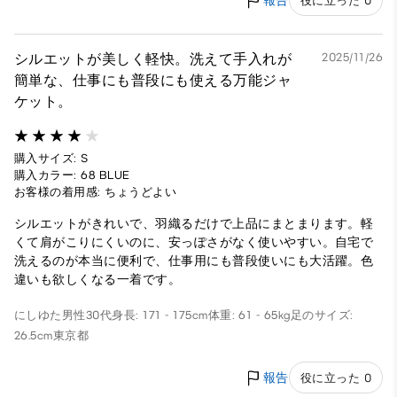
報告
役に立った 0
シルエットが美しく軽快。洗えて手入れが
2025/11/26
簡単な、仕事にも普段にも使える万能ジャ
ケット。
購入サイズ: S
購入カラー: 68 BLUE
お客様の着用感: ちょうどよい
シルエットがきれいで、羽織るだけで上品にまとまります。軽
くて肩がこりにくいのに、安っぽさがなく使いやすい。自宅で
洗えるのが本当に便利で、仕事用にも普段使いにも大活躍。色
違いも欲しくなる一着です。
にしゆた
男性
30代
身長: 171 - 175cm
体重: 61 - 65kg
足のサイズ:
26.5cm
東京都
報告
役に立った 0