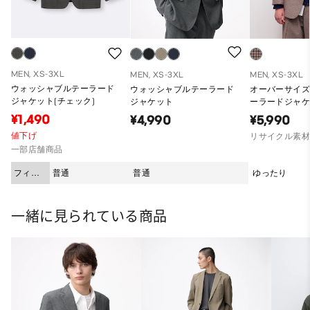
MEN, XS-3XL
MEN, XS-3XL
MEN, XS-3XL
ウォッシャブルテーラード
ウォッシャブルテーラード
オーバーサイ
ジャケット(チェック)
ジャケット
ーラードジャケ
¥1,490
¥4,990
¥5,990
値下げ
リサイクル素
一部店舗商品
フィッ
普通
普通
ゆったり
ト
一緒に見られている商品