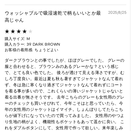
ウォッシャブルで吸湿速乾で柄もいいとか最
2025/8/25
高じゃん
購入サイズ: M
購入カラー: 39 DARK BROWN
お客様の着用感: ちょうどよい
ダークブラウンとの事でしたが、ほぼグレーでした。 グレーの
服と合わせると、ブラウンみのあるグレーかな？という感じ
で、とても良い色でした。 後ろが透けて見える薄さですが、む
しろ丁度良い。最近は夏も秋も暑すぎてジャケットなんて着れ
ず、冬は急に寒くなり過ぎてジャケットなんて着れずにコート
を着る事が多いので、これくらいの薄いジャケットじゃないと
着る出番が無さそうです。 去年こちらのグレーも女性用のグレ
ーのチェックも買いそびれて、今年こそはと思っていたら、今
年の女性用のジャケットはイマイチ。しょんぼりしてたらこち
らが値下げになっていたので買ってみました。 女性用のやつよ
り生地の柄がよく、機能性もポケットもあって遥かに良い。 こ
れをダブルボタンにして、女性用で作って欲しい。来年楽しみ