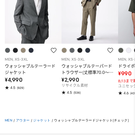
MEN, XS-3XL
MEN, XS-3XL
MEN, XS
ウォッシャブルテーラード
ウォッシャブルテーパード
ドライポ
ジャケット
トラウザー(丈標準70.0～
¥990
74.0cm)
¥4,990
¥2,990
8/13ま
リサイクル素材
ユニセッ
4.5
(929)
4.5
(536)
4.6
(43
MEN
/
アウター
/
ジャケット
/
ウォッシャブルテーラードジャケット(チェック)