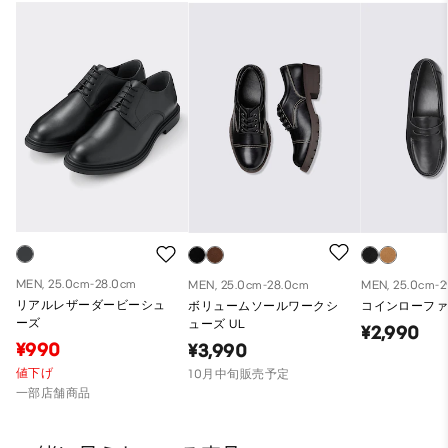
MEN, 25.0cm-28.0cm
MEN, 25.0cm-28.0cm
MEN, 25.0cm-
リアルレザーダービーシュ
ボリュームソールワークシ
コインローファ
ーズ
ューズ UL
¥2,990
¥990
¥3,990
値下げ
10月中旬販売予定
一部店舗商品