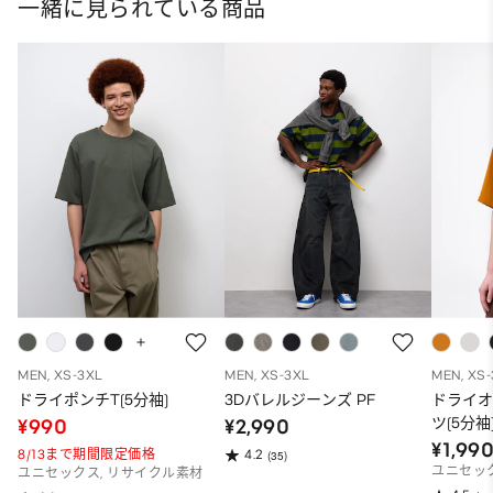
一緒に見られている商品
MEN, XS-3XL
MEN, XS-3XL
MEN, XS
ドライポンチT(5分袖)
3Dバレルジーンズ PF
ドライ
ツ(5分袖
¥990
¥2,990
¥1,99
8/13まで期間限定価格
4.2
(35)
ユニセッ
ユニセックス, リサイクル素材