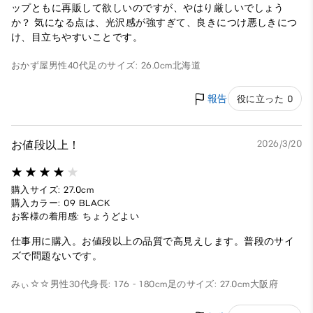
ップともに再販して欲しいのですが、やはり厳しいでしょう
か？ 気になる点は、光沢感が強すぎて、良きにつけ悪しきにつ
け、目立ちやすいことです。
おかず屋
男性
40代
足のサイズ: 26.0cm
北海道
報告
役に立った 0
お値段以上！
2026/3/20
購入サイズ: 27.0cm
購入カラー: 09 BLACK
お客様の着用感: ちょうどよい
仕事用に購入。お値段以上の品質で高見えします。普段のサイ
ズで問題ないです。
みぃ☆☆
男性
30代
身長: 176 - 180cm
足のサイズ: 27.0cm
大阪府