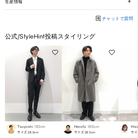
生産情報
チャットで質問
公式/StyleHint投稿スタイリング
Tsuyoshi
182cm
Haruto
180cm
His
サイズ:28.0cm
サイズ:28.0cm
サイズ