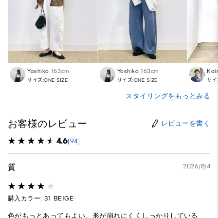
Yoshiko
163cm
Yoshiko
163cm
Kair
サイズ:ONE SIZE
サイズ:ONE SIZE
サイズ
スタイリングをもっとみる
お客様のレビュー
レビューを書く
4.6
(94)
質
2026/8/4
購入カラー: 31 BEIGE
色がもっとあってもよい。形が崩れにくくしっかりしている