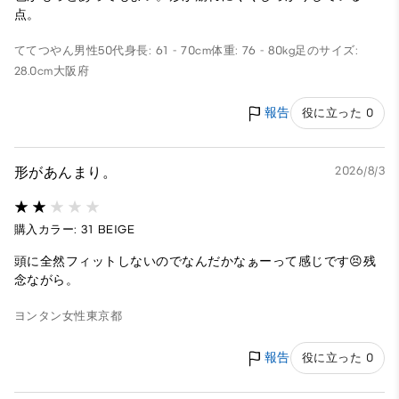
点。
ててつやん
男性
50代
身長: 61 - 70cm
体重: 76 - 80kg
足のサイズ:
28.0cm
大阪府
報告
役に立った 0
形があんまり。
2026/8/3
購入カラー: 31 BEIGE
頭に全然フィットしないのでなんだかなぁーって感じです😣残
念ながら。
ヨンタン
女性
東京都
報告
役に立った 0