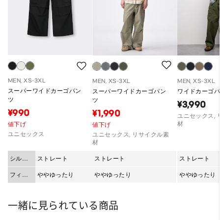
MEN, XS-3XL
MEN, XS-3XL
MEN, XS-3XL
スーパーワイドカーゴパン
スーパーワイドカーゴパン
ワイドカーゴパ
ツ
ツ
¥3,990
¥990
¥1,990
ユニセックス,
材
値下げ
値下げ
ユニセックス
ユニセックス, リサイクル素
材
シルエ
ストレート
ストレート
ストレート
ット
フィッ
ややゆったり
ややゆったり
ややゆったり
ト
一緒に見られている商品