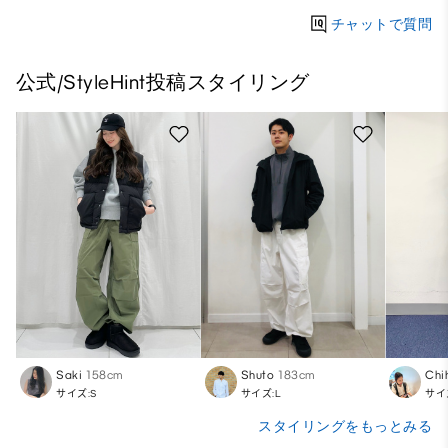
チャットで質問
公式/StyleHint投稿スタイリング
Saki
158cm
Shuto
183cm
Chi
サイズ:S
サイズ:L
サイ
スタイリングをもっとみる