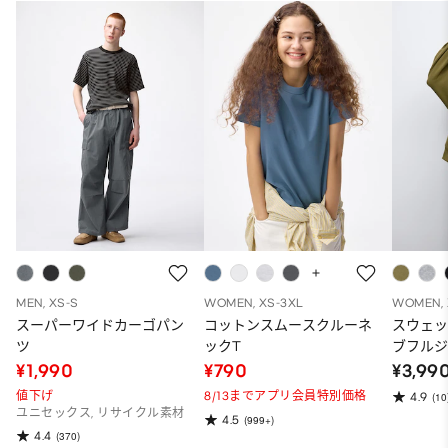
MEN, XS-S
WOMEN, XS-3XL
WOMEN, 
スーパーワイドカーゴパン
コットンスムースクルーネ
スウェ
ツ
ックT
ブフルジ
ーパー
¥1,990
¥790
¥3,99
ット）
値下げ
8/13までアプリ会員特別価格
4.9
(10
ユニセックス, リサイクル素材
4.5
(999+)
4.4
(370)