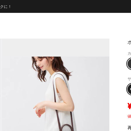
クに！
カ
サ