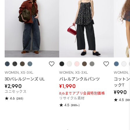
WOMEN, XS-3XL
WOMEN, XS-3XL
WOMEN, 
3Dバレルジーンズ UL
バレルアンクルパンツ
コット
ックT
¥2,990
¥1,990
¥990
ユニセックス
8/6までアプリ会員特別価格
4.6
(265)
リサイクル素材
4.5
(99
4.5
(999+)