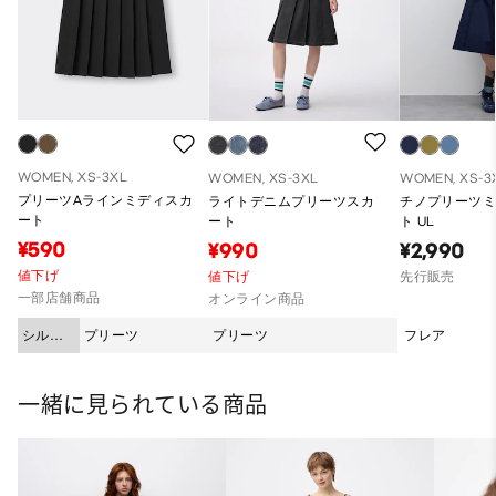
WOMEN, XS-3XL
WOMEN, XS-3XL
WOMEN, XS-3
プリーツAラインミディスカ
ライトデニムプリーツスカ
チノプリーツ
ート
ート
ト UL
¥590
¥990
¥2,990
値下げ
値下げ
先行販売
一部店舗商品
オンライン商品
シルエ
プリーツ
プリーツ
フレア
ット
一緒に見られている商品