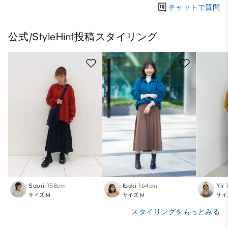
チャットで質問
公式/StyleHint投稿スタイリング
Saori
158cm
Ibuki
164cm
Yii
サイズ:M
サイズ:M
サイ
スタイリングをもっとみる