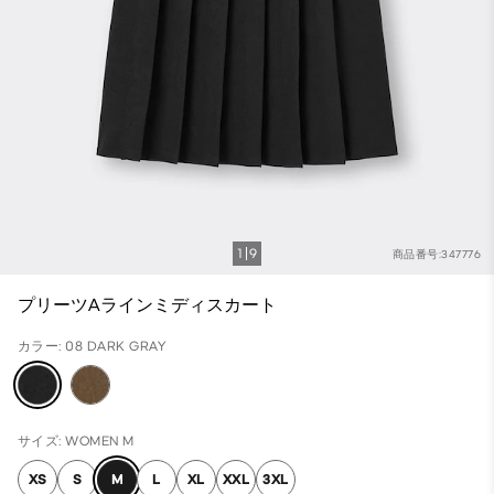
1
9
商品番号:347776
プリーツAラインミディスカート
カラー: 08 DARK GRAY
サイズ: WOMEN M
XS
S
M
L
XL
XXL
3XL