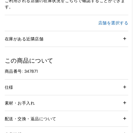
ご利用される店舗の在庫状況をこちらで確認することができま
す。
店舗を選択する
在庫がある近隣店舗
この商品について
商品番号: 347871
仕様
素材・お手入れ
配送・交換・返品について