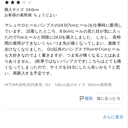
購入サイズ: 24.0cm
お客様の着用感: ちょうどよい
マシュマロヒールパンプスの24.0(7cmヒール)を仕事時に愛用し
ています。 試着したところ、8.5cmヒールの見た目が気に入っ
たので7cmヒールと同様に24.0を購入しました。 しかし、長時
間の着用ができないくらいつま先が痛くなってしまい、激痛で
歩けなくなりました。 GU以外のパンプスで9cmや11cmヒール
も大好きなのでよく履きますが、つま先が痛くなることはあま
りありません。 (前厚ではないパンプスです) こちらはとても痛
くなってしまったので、サイズを24.5にしたら良いかも？と思
い、再購入する予定です。
HITOMI
女性
30代
身長: 161 - 165cm
足のサイズ: 24.0cm
群馬県
報告
役に立った 0
さらに表示