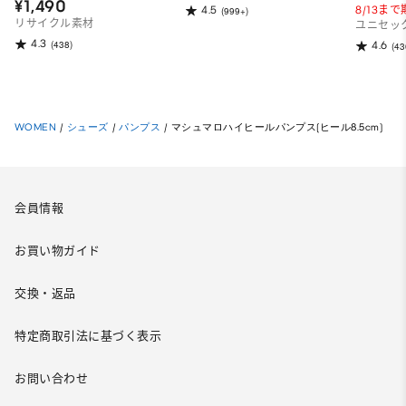
¥1,490
8/13ま
4.5
(999+)
リサイクル素材
ユニセッ
4.3
(438)
4.6
(43
WOMEN
/
シューズ
/
パンプス
/
マシュマロハイヒールパンプス(ヒール8.5cm)
会員情報
お買い物ガイド
交換・返品
特定商取引法に基づく表示
お問い合わせ