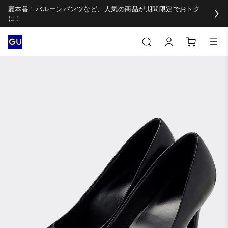
夏本番！バルーンパンツなど、人気の商品が期間限定でおトク
に！