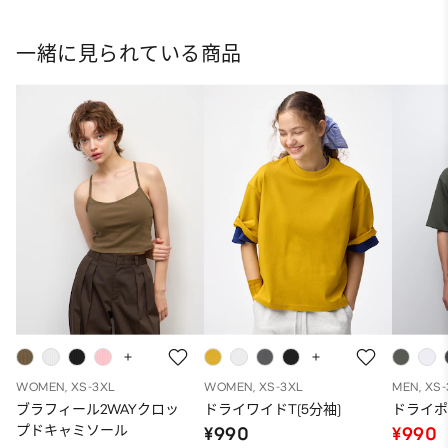
一緒に見られている商品
WOMEN, XS-3XL
WOMEN, XS-3XL
MEN, XS
ブラフィール2WAYクロッ
ドライワイドT(5分袖)
ドライポ
プドキャミソール
¥990
¥990