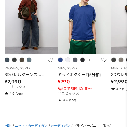
WOMEN, XS-3XL
MEN, XS-3XL
MEN, XS
3Dバレルジーンズ UL
ドライボクシーT(5分袖)
3Dバレ
¥2,990
¥790
¥2,99
ユニセックス
8/6まで期間限定価格
4.2
(33
4.6
(265)
ユニセックス
4.4
(338)
MEN
/
ニット・カーディガン
/
カーディガン
/
ドライバーズニット(長袖)