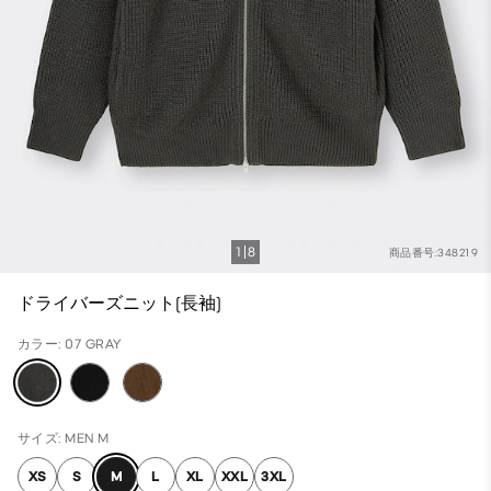
1
8
商品番号:348219
ドライバーズニット(長袖)
カラー: 07 GRAY
サイズ: MEN M
XS
S
M
L
XL
XXL
3XL