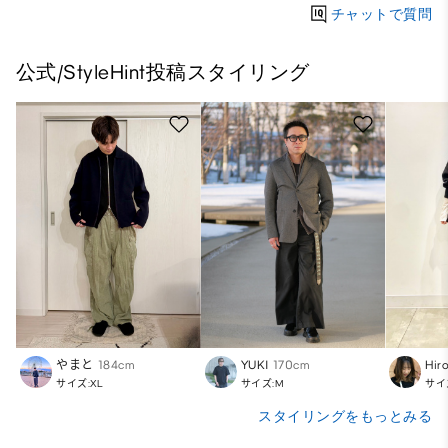
チャットで質問
公式/StyleHint投稿スタイリング
やまと
184cm
YUKI
170cm
Hir
サイズ:XL
サイズ:M
サイ
スタイリングをもっとみる