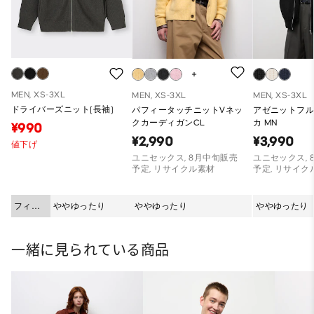
MEN, XS-3XL
MEN, XS-3XL
MEN, XS-3XL
ドライバーズニット(長袖)
パフィータッチニットVネッ
アゼニットフ
クカーディガンCL
カ MN
¥990
¥2,990
¥3,990
値下げ
ユニセックス, 8月中旬販売
ユニセックス, 
予定, リサイクル素材
予定, リサイク
フィッ
ややゆったり
ややゆったり
ややゆったり
ト
一緒に見られている商品