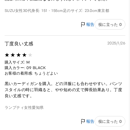
SUZU
女性
30代
身長: 151 - 155cm
足のサイズ: 23.0cm
東京都
報告
役に立った 0
丁度良い丈感
2025/1/26
購入サイズ: M
購入カラー: 09 BLACK
お客様の着用感: ちょうどよい
黒いカーディガンを購入。どの洋服にも合わせやすい。パンツ
スタイルの時に羽織ると、やや短めの丈で脚長効果あり。丁度
良い丈感です。
ランプティ
女性
愛知県
報告
役に立った 0