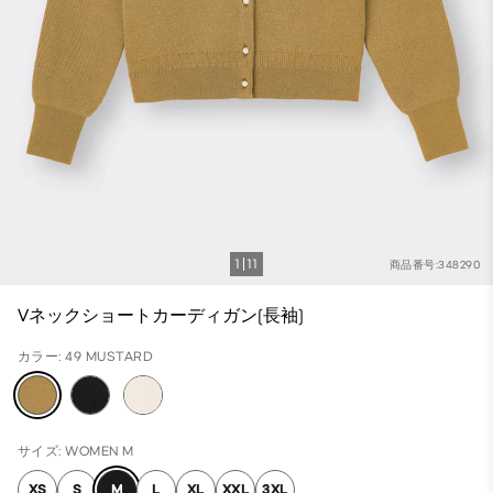
1
11
商品番号:348290
Vネックショートカーディガン(長袖)
カラー: 49 MUSTARD
サイズ: WOMEN M
XS
S
M
L
XL
XXL
3XL