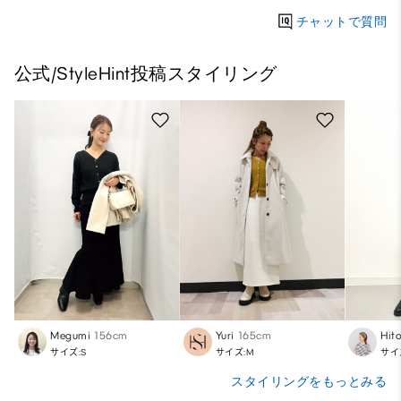
チャットで質問
公式/StyleHint投稿スタイリング
Megumi
156cm
Yuri
165cm
Hit
サイズ:S
サイズ:M
サイ
スタイリングをもっとみる