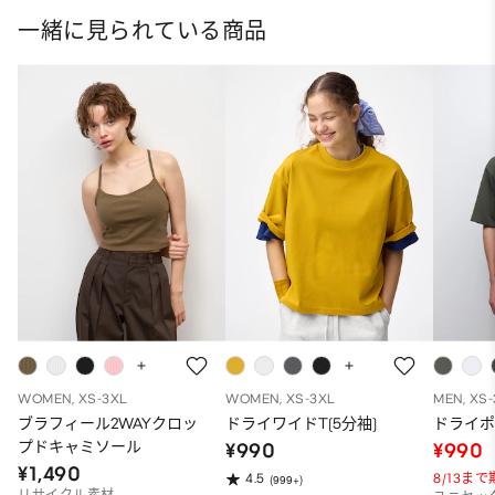
一緒に見られている商品
WOMEN, XS-3XL
WOMEN, XS-3XL
MEN, XS
ブラフィール2WAYクロッ
ドライワイドT(5分袖)
ドライポ
プドキャミソール
¥990
¥990
¥1,490
8/13ま
4.5
(999+)
リサイクル素材