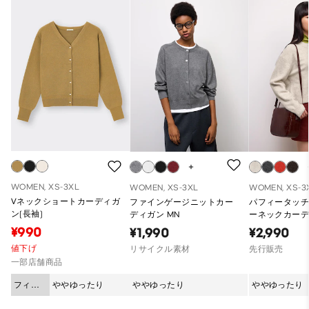
WOMEN, XS-3XL
WOMEN, XS-3XL
WOMEN, XS-3
Vネックショートカーディガ
ファインゲージニットカー
パフィータッ
ン(長袖)
ディガン MN
ーネックカーデ
¥990
¥1,990
¥2,990
値下げ
リサイクル素材
先行販売
一部店舗商品
フィッ
ややゆったり
ややゆったり
ややゆったり
ト