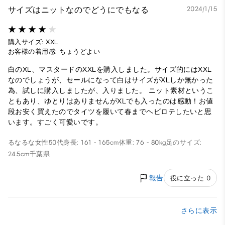
サイズはニットなのでどうにでもなる
2024/1/15
購入サイズ: XXL
お客様の着用感: ちょうどよい
白のXL、マスタードのXXLを購入しました。サイズ的にはXXL
なのでしょうが、セールになって白はサイズがXLしか無かった
為、試しに購入しましたが、入りました。 ニット素材というこ
ともあり、ゆとりはありませんがXLでも入ったのは感動！お値
段お安く買えたのでタイツを履いて春までヘビロテしたいと思
います。すごく可愛いです。
るなるな
女性
50代
身長: 161 - 165cm
体重: 76 - 80kg
足のサイズ:
24.5cm
千葉県
報告
役に立った 0
さらに表示