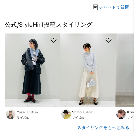
チャットで質問
公式/StyleHint投稿スタイリング
Yusei
158cm
Shiho
151cm
Kan
サイズ:S
サイズ:S
サイ
スタイリングをもっとみる