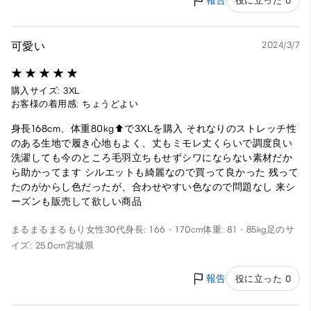
報告
役に立った 0
可愛い
2024/3/7
購入サイズ: 3XL
お客様の着用感: ちょうどよい
身長168cm、体重80kg⬆で3XLを購入 それなりのストレッチ性
のある生地で履き心地もよく、丈もミモレ丈くらいで調度良い
洗濯しても今のところ毛羽立ちもせずシワにならない素材だか
ら助かってます シルエットも綺麗なので買って良かった 残って
たのがからし色だったが、合わせやすい色なので問題なし 来シ
ーズンも販売して欲しい商品
まるまるまるもり
女性
30代
身長: 166 - 170cm
体重: 81 - 85kg
足のサ
イズ: 25.0cm
宮城県
報告
役に立った 0