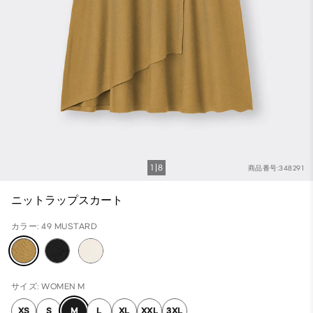
1
8
商品番号:348291
ニットラップスカート
カラー: 49 MUSTARD
サイズ: WOMEN M
XS
S
M
L
XL
XXL
3XL