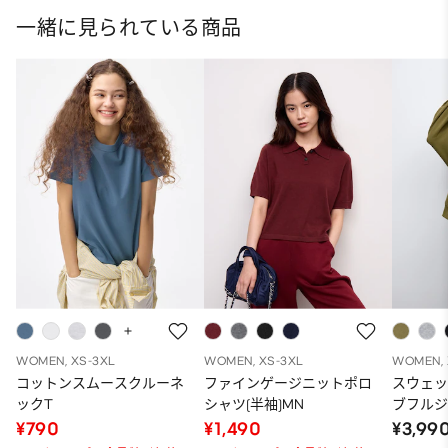
一緒に見られている商品
WOMEN, XS-3XL
WOMEN, XS-3XL
WOMEN, 
コットンスムースクルーネ
ファインゲージニットポロ
スウェ
ックT
シャツ(半袖)MN
ブフルジ
ーパー
¥790
¥1,490
¥3,99
ット）