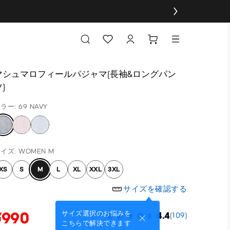
マシュマロフィールパジャマ(長袖&ロングパン
)
ラー: 69 NAVY
イズ: WOMEN M
XS
S
M
L
XL
XXL
3XL
サイズを確認する
¥990
サイズ選択のお悩みを
4.4
(109)
こちらで解決できます