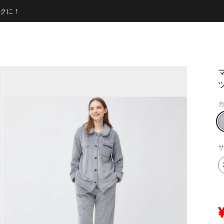
クに！
ツ
カ
サ