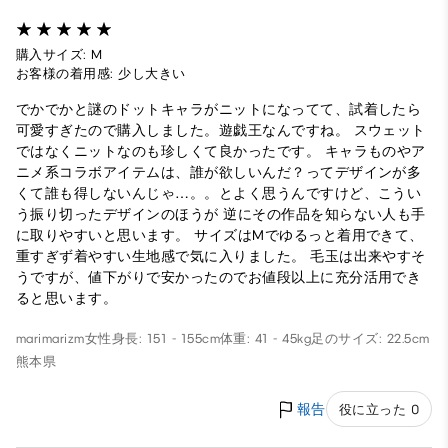
購入サイズ: M
お客様の着用感: 少し大きい
でかでかと謎のドットキャラがニットになってて、試着したら
可愛すぎたので購入しました。遊戯王なんですね。 スウェット
ではなくニットなのも珍しくて良かったです。 キャラものやア
ニメ系コラボアイテムは、誰が欲しいんだ？ってデザインが多
くて誰も得しないんじゃ…。。とよく思うんですけど、こうい
う振り切ったデザインのほうが 逆にその作品を知らない人も手
に取りやすいと思います。 サイズはMでゆるっと着用できて、
重すぎず着やすい生地感で気に入りました。 毛玉は出来やすそ
うですが、値下がりで安かったのでお値段以上に充分活用でき
ると思います。
marimarizm
女性
身長: 151 - 155cm
体重: 41 - 45kg
足のサイズ: 22.5cm
熊本県
報告
役に立った 0