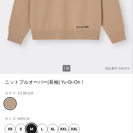
1
8
商品番号:348474
ニットプルオーバー(長袖) Yu-Gi-Oh！
カラー: 32 BEIGE
サイズ: MEN M
XS
S
M
L
XL
XXL
3XL