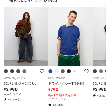
WOMEN, XS-3XL
MEN, XS-3XL
MEN, XS
3Dバレルジーンズ UL
ドライボクシーT(5分袖)
3Dバレ
¥2,990
¥790
¥2,99
ユニセックス
8/6まで期間限定価格
4.2
(33
4.6
(265)
ユニセックス
4.4
(338)