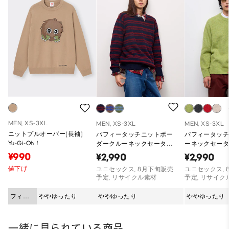
MEN, XS-3XL
MEN, XS-3XL
MEN, XS-3XL
ニットプルオーバー(長袖)
パフィータッチニットボー
パフィータッ
Yu-Gi-Oh！
ダークルーネックセーター
ーネックセータ
PF
¥990
¥2,990
¥2,990
値下げ
ユニセックス, 8月下旬販売
ユニセックス, 
予定, リサイクル素材
予定, リサイク
フィッ
ややゆったり
ややゆったり
ややゆったり
ト
一緒に見られている商品