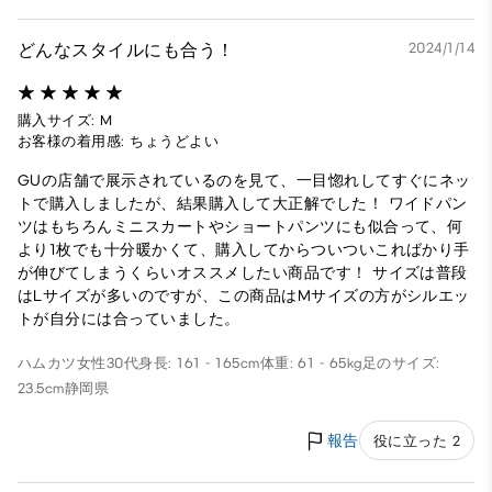
どんなスタイルにも合う！
2024/1/14
購入サイズ: M
お客様の着用感: ちょうどよい
GUの店舗で展示されているのを見て、一目惚れしてすぐにネッ
トで購入しましたが、結果購入して大正解でした！ ワイドパン
ツはもちろんミニスカートやショートパンツにも似合って、何
より1枚でも十分暖かくて、購入してからついついこればかり手
が伸びてしまうくらいオススメしたい商品です！ サイズは普段
はLサイズが多いのですが、この商品はMサイズの方がシルエッ
トが自分には合っていました。
ハムカツ
女性
30代
身長: 161 - 165cm
体重: 61 - 65kg
足のサイズ:
23.5cm
静岡県
報告
役に立った 2