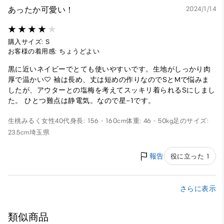
あったか可愛い！
2024/1/14
購入サイズ: S
お客様の着用感: ちょうどよい
黒に近いネイビーでとても使いやすいです。生地がしっかり肉
厚で温かい♡ 袖は長め、丈は短めの作りなのでSとMで悩みま
したが、アウターとの塩梅を考えてスッキリ着られるSにしまし
た。 ひとつ難点は静電気。なので星−1です。
生桃みるく
女性
40代
身長: 156 - 160cm
体重: 46 - 50kg
足のサイズ:
23.5cm
埼玉県
報告
役に立った 1
さらに表示
類似商品