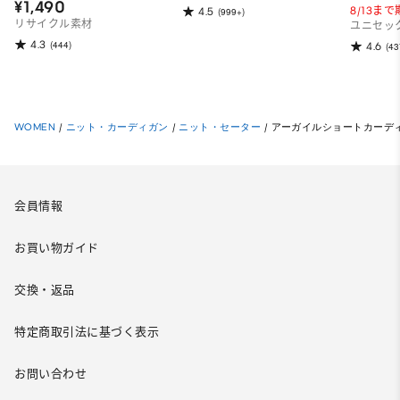
¥1,490
8/13ま
4.5
(999+)
リサイクル素材
ユニセッ
4.3
(444)
4.6
(43
WOMEN
/
ニット・カーディガン
/
ニット・セーター
/
アーガイルショートカーディ
会員情報
お買い物ガイド
交換・返品
特定商取引法に基づく表示
お問い合わせ