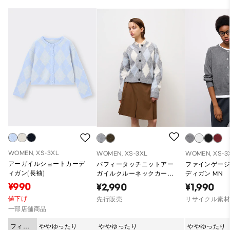
WOMEN, XS-3XL
WOMEN, XS-3XL
WOMEN, XS-3
アーガイルショートカーデ
パフィータッチニットアー
ファインゲー
ィガン(長袖)
ガイルクルーネックカーデ
ディガン MN
ィガン CL
¥990
¥2,990
¥1,990
値下げ
先行販売
リサイクル素
一部店舗商品
フィッ
ややゆったり
ややゆったり
ややゆったり