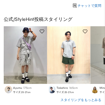
チャットで質問
公式/StyleHint投稿スタイリング
Ayumu
175cm
Takehiro
165cm
Min
サイズ:25-27cm
サイズ:25-27cm
サイズ
スタイリングをもっとみる