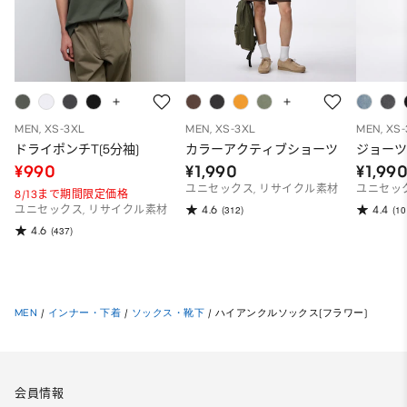
MEN, XS-3XL
MEN, XS-3XL
MEN, XS
ドライポンチT(5分袖)
カラーアクティブショーツ
ジョー
¥990
¥1,990
¥1,99
ユニセックス, リサイクル素材
ユニセッ
8/13まで期間限定価格
4.6
4.4
ユニセックス, リサイクル素材
(312)
(10
4.6
(437)
MEN
/
インナー・下着
/
ソックス・靴下
/
ハイアンクルソックス(フラワー)
会員情報