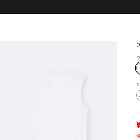
カ
サ
値