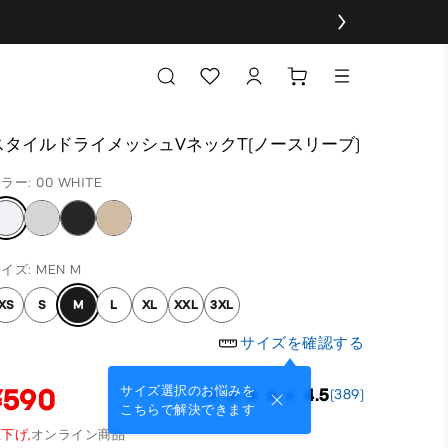
スタイルドライメッシュVネックT(ノースリーブ)
ラー: 00 WHITE
イズ: MEN M
XS
S
M
L
XL
XXL
3XL
サイズを確認する
¥590
サイズ選択のお悩みを
4.5
(389)
こちらで解決できます
下げ,
オンライン商品