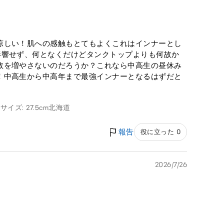
涼しい！肌への感触もとてもよくこれはインナーとし
影響せず、何となくだけどタンクトップよりも何故か
数を増やさないのだろうか？これなら中高生の昼休み
！中高生から中高年まで最強インナーとなるはずだと
サイズ: 27.5cm
北海道
報告
役に立った 0
2026/7/26