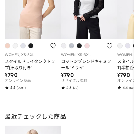
WOMEN, XS-3XL
WOMEN, XS-3XL
WOMEN, 
スタイルドライタンクトッ
コットンブレンドキャミソ
スタイル
プ(汗取り付き)
ール(ドライ)
T(半袖)
¥790
¥790
¥790
オンライン商品
リサイクル素材
オンライ
4.4
4.3
4.4
(999+)
(30)
(50
最近チェックした商品