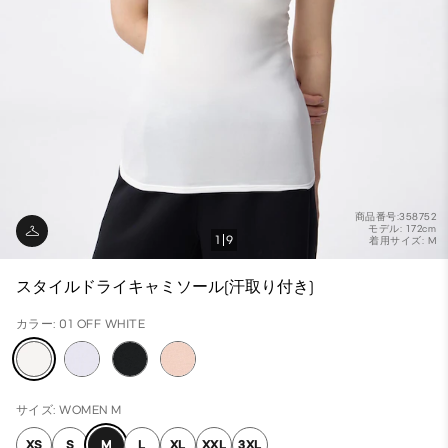
商品番号:358752
モデル: 172cm
1
9
着用サイズ: M
スタイルドライキャミソール(汗取り付き)
カラー: 01 OFF WHITE
サイズ: WOMEN M
XS
S
M
L
XL
XXL
3XL