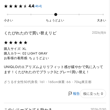
4.4
(464)
小さい
ちょうどよい
大きい
くたびれたので買い替えリピ
2026/8/6
購入サイズ: XL
購入カラー: 02 LIGHT GRAY
お客様の着用感: ちょうどよい
UNIQLOのエアリズムよりリフィット感が緩やかで気に入って
ます！くたびれたのでブラック3とグレー1買い替え！
ざうるす
女性
50代
身長: 161 - 165cm
体重: 66 - 70kg
東京都
報告
役に立った 0
このシリーズとても助かる
2026/7/30