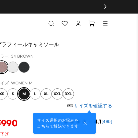
ブラフィールキャミソール
ラー: 34 BROWN
イズ: WOMEN M
XS
S
M
L
XL
XXL
3XL
サイズを確認する
¥990
サイズ選択のお悩みを
4.1
(485)
こちらで解決できます
値下げ