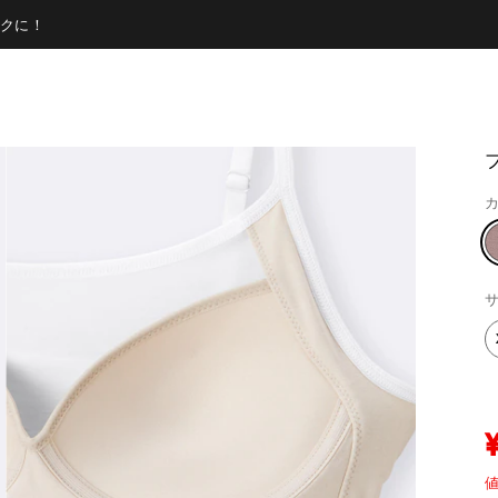
クに！
カ
サ