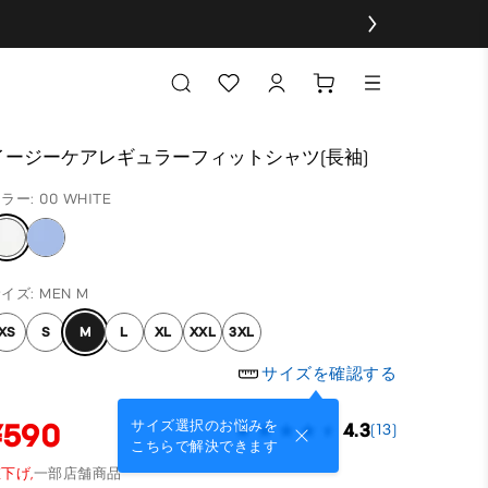
イージーケアレギュラーフィットシャツ(長袖)
ラー: 00 WHITE
イズ: MEN M
XS
S
M
L
XL
XXL
3XL
サイズを確認する
¥590
サイズ選択のお悩みを
4.3
(13)
こちらで解決できます
下げ,
一部店舗商品