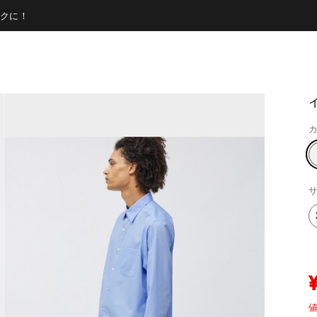
クに！
カ
サ
値