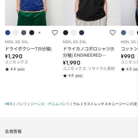
MEN, XS-3XL
MEN, XS-3XL
MEN, XS
ドライボクシーT(5分袖)
ドライカノコポロシャツ(5
コットン
分袖) ENGINEERED
¥1,290
¥990
GARMENTS
¥1,990
ユニセックス
ユニセッ
ユニセックス, リサイクル素材
4.4
4.3
(343)
(20
4.5
(262)
MEN
/
パンツ
/
ジーンズ・デニムパンツ
/
ウルトラストレッチスキニージーンズ(丈長め
会員情報