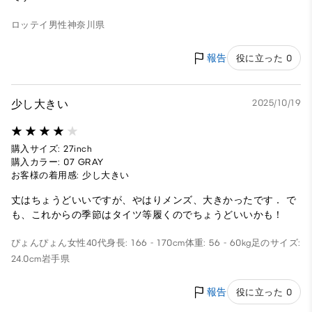
ロッテイ
男性
神奈川県
報告
役に立った 0
少し大きい
2025/10/19
購入サイズ: 27inch
購入カラー: 07 GRAY
お客様の着用感: 少し大きい
丈はちょうどいいですが、やはりメンズ、大きかったです． で
も、これからの季節はタイツ等履くのでちょうどいいかも！
ぴょんぴょん
女性
40代
身長: 166 - 170cm
体重: 56 - 60kg
足のサイズ:
24.0cm
岩手県
報告
役に立った 0