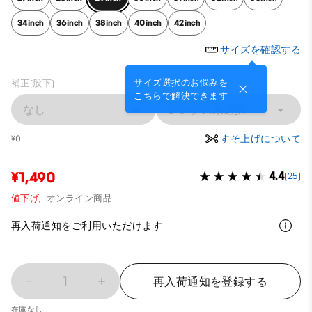
34inch
36inch
38inch
40inch
42inch
サイズを確認する
サイズ選択のお悩みを
補正(股下)
こちらで解決できます
なし
レングス未選択
すそ上げについて
¥0
¥1,490
4.4
(25)
値下げ,
オンライン商品
再入荷通知をご利用いただけます
1
再入荷通知を登録する
在庫なし