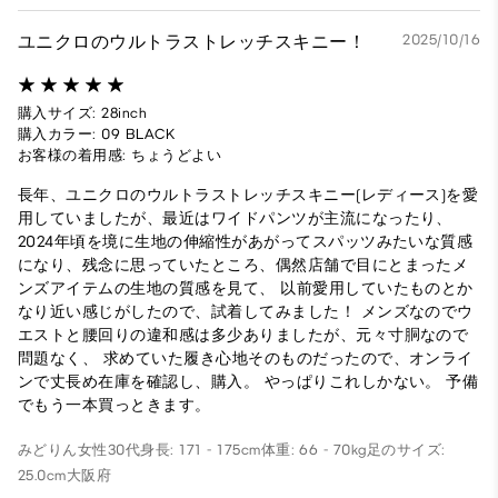
ユニクロのウルトラストレッチスキニー！
2025/10/16
購入サイズ: 28inch
購入カラー: 09 BLACK
お客様の着用感: ちょうどよい
長年、ユニクロのウルトラストレッチスキニー(レディース)を愛
用していましたが、最近はワイドパンツが主流になったり、
2024年頃を境に生地の伸縮性があがってスパッツみたいな質感
になり、残念に思っていたところ、偶然店舗で目にとまったメ
ンズアイテムの生地の質感を見て、 以前愛用していたものとか
なり近い感じがしたので、試着してみました！ メンズなのでウ
エストと腰回りの違和感は多少ありましたが、元々寸胴なので
問題なく、 求めていた履き心地そのものだったので、オンライ
ンで丈長め在庫を確認し、購入。 やっぱりこれしかない。 予備
でもう一本買っときます。
みどりん
女性
30代
身長: 171 - 175cm
体重: 66 - 70kg
足のサイズ:
25.0cm
大阪府