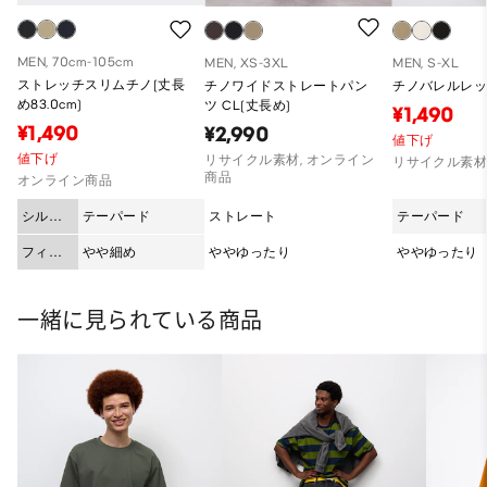
MEN, 70cm-105cm
MEN, XS-3XL
MEN, S-XL
ストレッチスリムチノ(丈長
チノワイドストレートパン
チノバレルレ
め83.0cm)
ツ CL(丈長め)
¥1,490
¥1,490
¥2,990
値下げ
値下げ
リサイクル素材, オンライン
リサイクル素
商品
オンライン商品
シルエ
テーパード
ストレート
テーパード
ット
フィッ
やや細め
ややゆったり
ややゆったり
ト
一緒に見られている商品