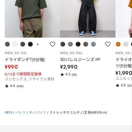
MEN, XS-3XL
MEN, XS-3XL
MEN, XS
ドライポンチT(5分袖)
3Dバレルジーンズ PF
ドライ
ツ(5分袖
¥990
¥2,990
¥1,99
8/13まで期間限定価格
4.2
(35)
ユニセッ
ユニセックス, リサイクル素材
4.5
(22
4.6
(436)
MEN
/
パンツ
/
チノパンツ
/
ストレッチスリムチノ(丈長め83.0cm)