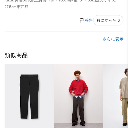
takaki
男性
60代以上
身長: 181 - 185cm
体重: 81 - 85kg
足のサイズ:
27.5cm
東京都
報告
役に立った 0
さらに表示
類似商品