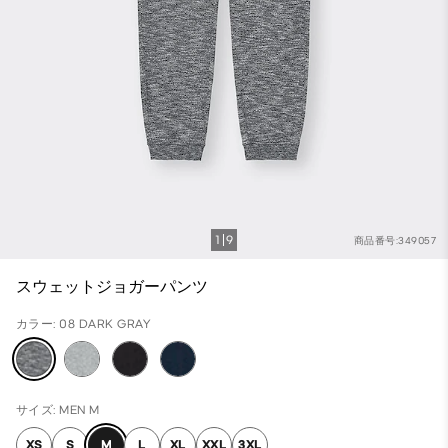
1
9
商品番号:349057
スウェットジョガーパンツ
カラー: 08 DARK GRAY
サイズ: MEN M
XS
S
M
L
XL
XXL
3XL