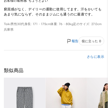
お客様の着用感: ちょうどよい
窮屈感がなく、デイリーの通勤に使用してます。汗をかいても
あまり気にならず、そのままジムにも通うのに最適です。
Taiki
男性
30代
身長: 171 - 175cm
体重: 76 - 80kg
足のサイズ: 27.0cm
兵庫県
報告
役に立った 0
さらに表示
類似商品