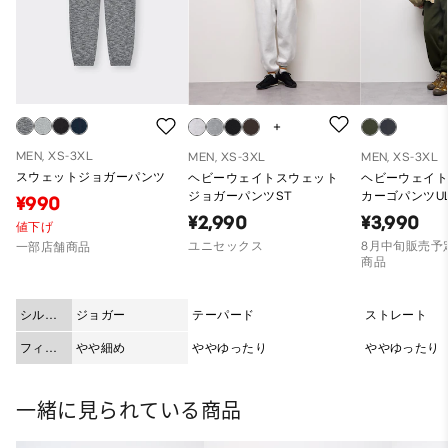
MEN, XS-3XL
MEN, XS-3XL
MEN, XS-3XL
スウェットジョガーパンツ
ヘビーウェイトスウェット
ヘビーウェイ
ジョガーパンツST
カーゴパンツU
¥990
¥2,990
¥3,990
値下げ
ユニセックス
8月中旬販売予定
一部店舗商品
商品
シルエ
ジョガー
テーパード
ストレート
ット
フィッ
やや細め
ややゆったり
ややゆったり
ト
一緒に見られている商品