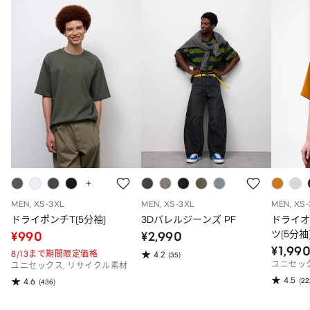
MEN, XS-3XL
MEN, XS-3XL
MEN, XS
ドライポンチT(5分袖)
3Dバレルジーンズ PF
ドライ
ツ(5分袖
¥990
¥2,990
¥1,99
8/13まで期間限定価格
4.2
(35)
ユニセッ
ユニセックス, リサイクル素材
4.5
(22
4.6
(436)