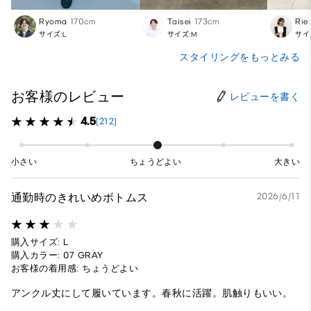
Ryoma
170cm
Taisei
173cm
Rie
サイズ:L
サイズ:M
サイ
スタイリングをもっとみる
お客様のレビュー
レビューを書く
4.5
(212)
小さい
ちょうどよい
大きい
通勤時のきれいめボトムス
2026/6/11
購入サイズ: L
購入カラー: 07 GRAY
お客様の着用感: ちょうどよい
アンクル丈にして履いています。春秋に活躍。肌触りもいい。