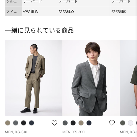
シルエ
テーパード
テーパード
テーパード
ット
フィッ
やや細め
やや細め
やや細め
ト
一緒に見られている商品
MEN, XS-3XL
MEN, XS-3XL
MEN, XS