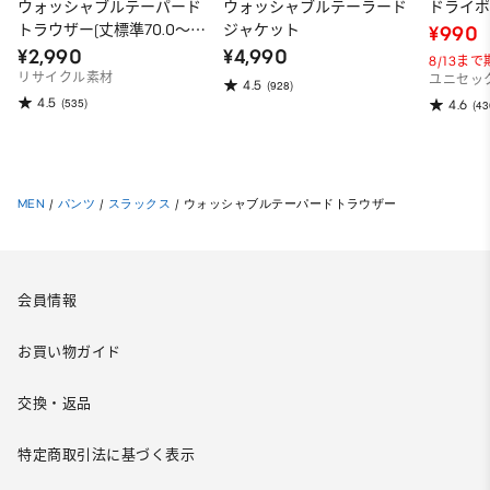
ウォッシャブルテーパード
ウォッシャブルテーラード
ドライポ
トラウザー(丈標準70.0～
ジャケット
¥990
74.0cm)
¥2,990
¥4,990
8/13ま
リサイクル素材
ユニセッ
4.5
(928)
4.5
(535)
4.6
(43
MEN
/
パンツ
/
スラックス
/
ウォッシャブルテーパードトラウザー
会員情報
お買い物ガイド
交換・返品
特定商取引法に基づく表示