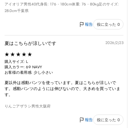
アイオリア
男性
40代
身長: 176 - 180cm
体重: 76 - 80kg
足のサイズ:
28.0cm
千葉県
報告
役に立った 0
夏はこちらが涼しいです
2026/2/23
購入サイズ: L
購入カラー: 69 NAVY
お客様の着用感: 少し小さい
夏以外は感動パンツを使っています。夏はこちらが涼しいで
す。感動パンツのようには伸びないので、大きめを買っていま
す。
りんごアザラシ
男性
大阪府
報告
役に立った 0