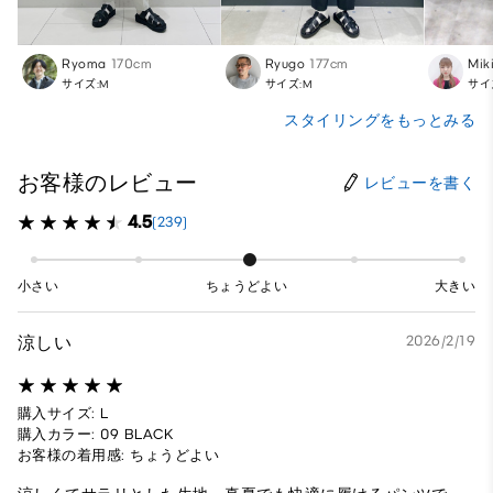
Ryoma
170cm
Ryugo
177cm
Mik
サイズ:M
サイズ:M
サイ
スタイリングをもっとみる
お客様のレビュー
レビューを書く
4.5
(239)
小さい
ちょうどよい
大きい
涼しい
2026/2/19
購入サイズ: L
購入カラー: 09 BLACK
お客様の着用感: ちょうどよい