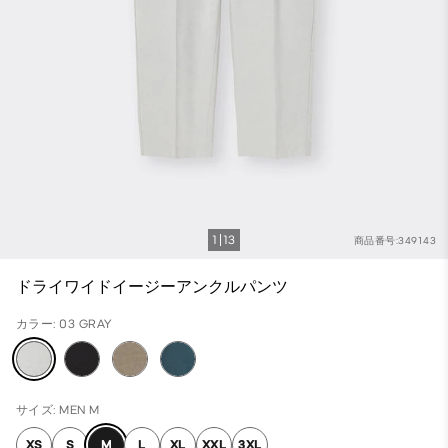
1
13
商品番号:349143
ドライワイドイージーアンクルパンツ
カラー: 03 GRAY
サイズ: MEN M
XS
S
M
L
XL
XXL
3XL