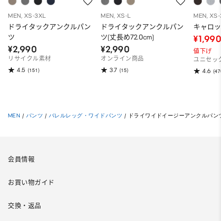
MEN, XS-3XL
MEN, XS-L
MEN, XS
ドライタックアンクルパン
ドライタックアンクルパン
キャロ
ツ
ツ(丈長め72.0cm)
¥1,99
¥2,990
¥2,990
値下げ
リサイクル素材
オンライン商品
ユニセッ
4.5
3.7
(151)
(15)
4.6
(47
MEN
/
パンツ
/
バレルレッグ・ワイドパンツ
/
ドライワイドイージーアンクルパン
会員情報
お買い物ガイド
交換・返品