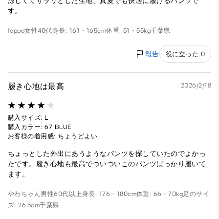
涼しくてサラリとした生地、真夏でも快適に履けるパンツで
す。
toppo
女性
40代
身長: 161 - 165cm
体重: 51 - 55kg
千葉県
報告
役に立った 0
履き心地は最高
2026/2/18
購入サイズ: L
購入カラー: 67 BLUE
お客様の着用感: ちょうどよい
ちょっとした外出にあうようなパンツを探していたのでよかっ
たです。履き心地も最高でついついこのパンツばっかり履いて
ます。
やわちゃん
男性
60代以上
身長: 176 - 180cm
体重: 66 - 70kg
足のサイ
ズ: 26.5cm
千葉県